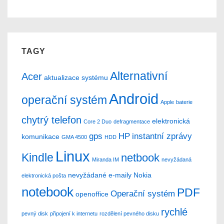
TAGY
Alternativní
Acer
aktualizace systému
Android
operační systém
Apple
baterie
chytrý telefon
elektronická
Core 2 Duo
defragmentace
gps
HP
instantní zprávy
komunikace
GMA 4500
HDD
Linux
Kindle
netbook
Miranda IM
nevyžádaná
nevyžádané e-maily
Nokia
elektronická pošta
notebook
PDF
Operační systém
openoffice
rychlé
pevný disk
připojení k internetu
rozdělení pevného disku