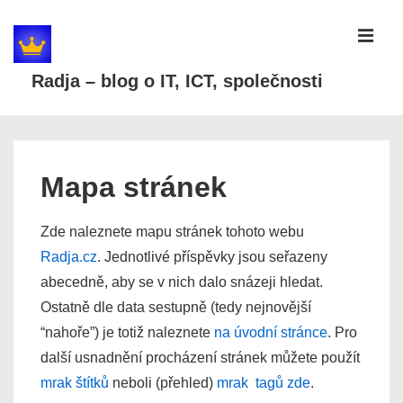
↓
Skip
MEN
to
Radja – blog o IT, ICT, společnosti
Main
Content
Main
Navigation
Mapa stránek
Zde naleznete mapu stránek tohoto webu
Radja.cz
. Jednotlivé příspěvky jsou seřazeny
abecedně, aby se v nich dalo snázeji hledat.
Ostatně dle data sestupně (tedy nejnovější
“nahoře”) je totiž naleznete
na úvodní stránce
. Pro
další usnadnění procházení stránek můžete použít
mrak štítků
neboli (přehled)
mrak tagů
zde
.