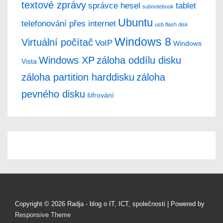
textové zprávy
správce hesel
tablet
subnotebook
Ubuntu
telefonování přes internet
usb flash disk
Windows 8
Virtuální počítač
VoIP
Windows
Windows XP
záloha oddílu disku
Vista
záloha partition harddisku
záloha
pevného disku
šifrování
Copyright © 2026
Radja - blog o IT, ICT, společnosti
| Powered by
Responsive Theme