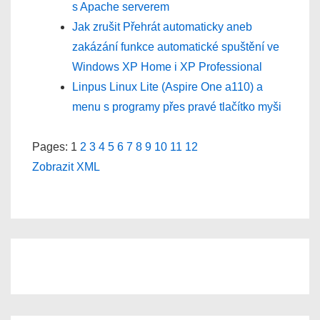
s Apache serverem
Jak zrušit Přehrát automaticky aneb
zakázání funkce automatické spuštění ve
Windows XP Home i XP Professional
Linpus Linux Lite (Aspire One a110) a
menu s programy přes pravé tlačítko myši
Pages: 1
2
3
4
5
6
7
8
9
10
11
12
Zobrazit XML