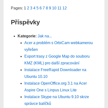
Pages: 1
2
3
4
5
6
7
8
9
10
11
12
Příspěvky
Kategorie:
Jak na...
Acer a problém s OrbiCam webkamerou
vyřešen
Export trasy z Google Map do souboru
KMZ (KML) pro další zpracování
Instalace FreeRapid Downloader na
Ubuntu 10.10
Instalace OpenOffice.org 3.1 na Acer
Aspire One s Linpus Linux Lite
Instalace Skype na Ubuntu 9.10 skrze
správce balíčků