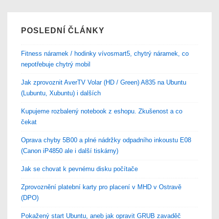
POSLEDNÍ ČLÁNKY
Fitness náramek / hodinky vívosmart5, chytrý náramek, co
nepotřebuje chytrý mobil
Jak zprovoznit AverTV Volar (HD / Green) A835 na Ubuntu
(Lubuntu, Xubuntu) i dalších
Kupujeme rozbalený notebook z eshopu. Zkušenost a co
čekat
Oprava chyby 5B00 a plné nádržky odpadního inkoustu E08
(Canon iP4850 ale i další tiskárny)
Jak se chovat k pevnému disku počítače
Zprovoznění platební karty pro placení v MHD v Ostravě
(DPO)
Pokažený start Ubuntu, aneb jak opravit GRUB zavaděč