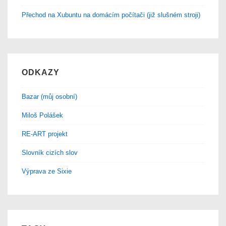
Přechod na Xubuntu na domácím počítači (již slušném stroji)
ODKAZY
Bazar (můj osobní)
Miloš Polášek
RE-ART projekt
Slovník cizích slov
Výprava ze Sixie