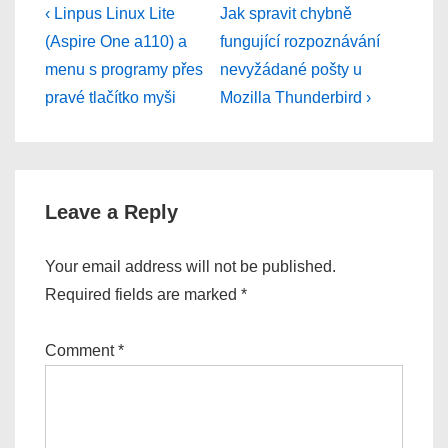
Post
Previous
Next
‹ Linpus Linux Lite
Jak spravit chybně
Post
Post
navigation
(Aspire One a110) a
fungující rozpoznávání
is
is
menu s programy přes
nevyžádané pošty u
pravé tlačítko myši
Mozilla Thunderbird ›
Leave a Reply
Your email address will not be published.
Required fields are marked
*
Comment
*