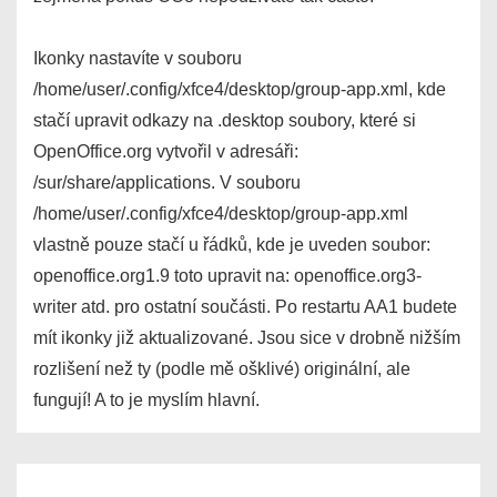
Ikonky nastavíte v souboru
/home/user/.config/xfce4/desktop/group-app.xml, kde
stačí upravit odkazy na .desktop soubory, které si
OpenOffice.org vytvořil v adresáři:
/sur/share/applications. V souboru
/home/user/.config/xfce4/desktop/group-app.xml
vlastně pouze stačí u řádků, kde je uveden soubor:
openoffice.org1.9 toto upravit na: openoffice.org3-
writer atd. pro ostatní součásti. Po restartu AA1 budete
mít ikonky již aktualizované. Jsou sice v drobně nižším
rozlišení než ty (podle mě ošklivé) originální, ale
fungují! A to je myslím hlavní.