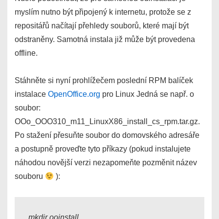
myslím nutno být připojený k internetu, protože se z
repositářů načítají přehledy souborů, které mají být
odstraněny. Samotná instala již může být provedena
offline.
Stáhněte si nyní prohlížečem poslední RPM balíček
instalace
OpenOffice.org
pro Linux Jedná se např. o
soubor:
OOo_OOO310_m11_LinuxX86_install_cs_rpm.tar.gz.
Po stažení přesuňte soubor do domovského adresáře
a postupně proveďte tyto příkazy (pokud instalujete
náhodou novější verzi nezapomeňte pozměnit název
souboru
):
mkdir ooinstall