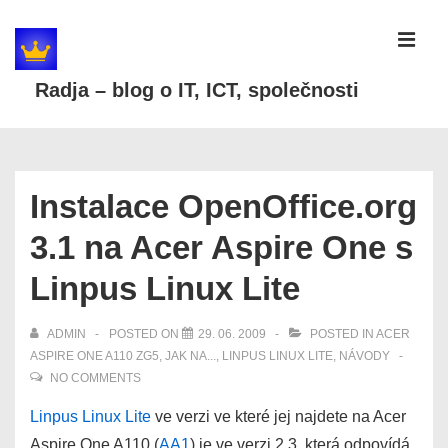
↓
Skip
MEN
to
Radja – blog o IT, ICT, společnosti
Main
Content
Main
Navigation
Instalace OpenOffice.org
3.1 na Acer Aspire One s
Linpus Linux Lite
ADMIN
POSTED ON
29. 06. 2009
POSTED IN
ACER
ASPIRE ONE A110 ZG5
,
JAK NA...
,
LINPUS LINUX LITE
,
NÁVODY
NO COMMENTS
Linpus Linux Lite
ve verzi ve které jej najdete na Acer
Aspire One A110 (
AA1
) je ve verzi 2.3, která odpovídá