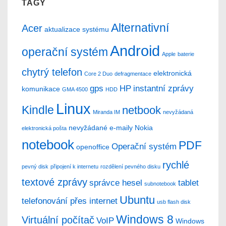
TAGY
Alternativní
Acer
aktualizace systému
Android
operační systém
Apple
baterie
chytrý telefon
elektronická
Core 2 Duo
defragmentace
gps
HP
instantní zprávy
komunikace
GMA 4500
HDD
Linux
Kindle
netbook
Miranda IM
nevyžádaná
nevyžádané e-maily
Nokia
elektronická pošta
notebook
PDF
Operační systém
openoffice
rychlé
pevný disk
připojení k internetu
rozdělení pevného disku
textové zprávy
správce hesel
tablet
subnotebook
Ubuntu
telefonování přes internet
usb flash disk
Windows 8
Virtuální počítač
VoIP
Windows