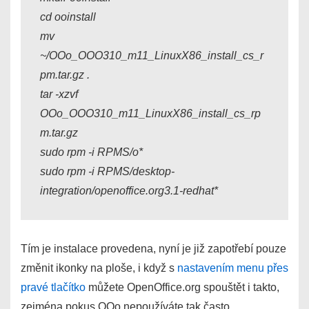
cd ooinstall
mv
~/OOo_OOO310_m11_LinuxX86_install_cs_r
pm.tar.gz .
tar -xzvf
OOo_OOO310_m11_LinuxX86_install_cs_rp
m.tar.gz
sudo rpm -i RPMS/o*
sudo rpm -i RPMS/desktop-
integration/openoffice.org3.1-redhat*
Tím je instalace provedena, nyní je již zapotřebí pouze
změnit ikonky na ploše, i když s
nastavením menu přes
pravé tlačítko
můžete OpenOffice.org spouštět i takto,
zejména pokus OOo nepoužíváte tak často.