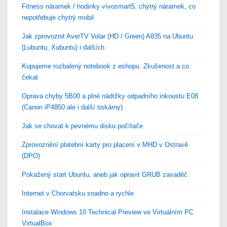
Fitness náramek / hodinky vívosmart5, chytrý náramek, co
nepotřebuje chytrý mobil
Jak zprovoznit AverTV Volar (HD / Green) A835 na Ubuntu
(Lubuntu, Xubuntu) i dalších
Kupujeme rozbalený notebook z eshopu. Zkušenost a co
čekat
Oprava chyby 5B00 a plné nádržky odpadního inkoustu E08
(Canon iP4850 ale i další tiskárny)
Jak se chovat k pevnému disku počítače
Zprovoznění platební karty pro placení v MHD v Ostravě
(DPO)
Pokažený start Ubuntu, aneb jak opravit GRUB zavaděč
Internet v Chorvatsku snadno a rychle
Instalace Windows 10 Technical Preview ve Virtuálním PC
VirtualBox