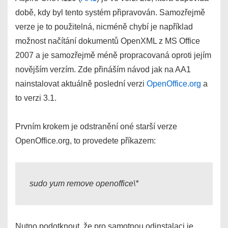
době, kdy byl tento systém připravován. Samozřejmě
verze je to použitelná, nicméně chybí je například
možnost načítání dokumentů OpenXML z MS Office
2007 a je samozřejmě méně propracovaná oproti jejím
novějším verzím. Zde přináším návod jak na AA1
nainstalovat aktuálně poslední verzi
OpenOffice.org
a
to verzi 3.1.
Prvním krokem je odstranění oné starší verze
OpenOffice.org, to provedete příkazem:
sudo yum remove openoffice\*
Nutno podotknout, že pro samotnou odinstalaci je