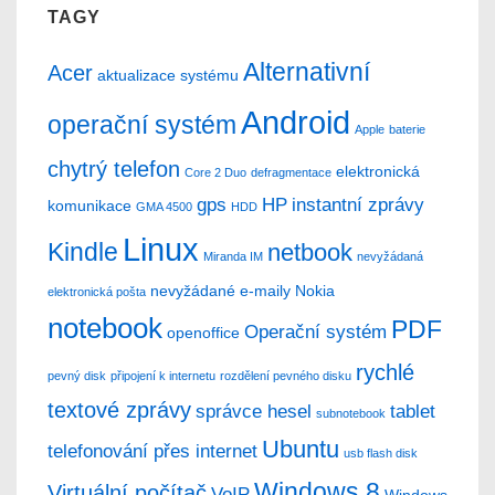
TAGY
Alternativní
Acer
aktualizace systému
Android
operační systém
Apple
baterie
chytrý telefon
elektronická
Core 2 Duo
defragmentace
gps
HP
instantní zprávy
komunikace
GMA 4500
HDD
Linux
Kindle
netbook
Miranda IM
nevyžádaná
nevyžádané e-maily
Nokia
elektronická pošta
notebook
PDF
Operační systém
openoffice
rychlé
pevný disk
připojení k internetu
rozdělení pevného disku
textové zprávy
správce hesel
tablet
subnotebook
Ubuntu
telefonování přes internet
usb flash disk
Windows 8
Virtuální počítač
VoIP
Windows