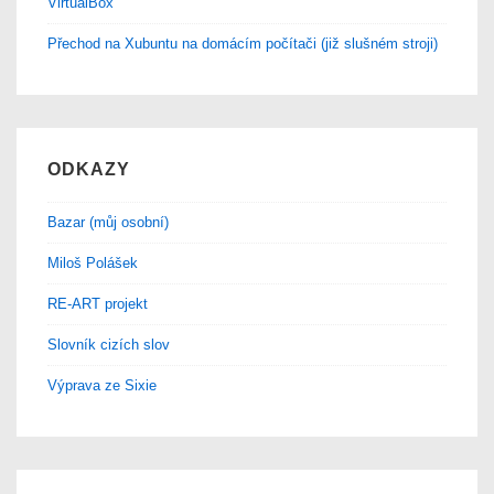
VirtualBox
Přechod na Xubuntu na domácím počítači (již slušném stroji)
ODKAZY
Bazar (můj osobní)
Miloš Polášek
RE-ART projekt
Slovník cizích slov
Výprava ze Sixie