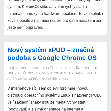
systém. KolibriOS sliboval velmi rychlý start a
minimální nároky na hardware počítače. To vše splnil, i
když z pocitů z něj musí říci, že pro ostré nasazení asi
ještě není připraven.
Nový systém xPUD – značná
podoba s Google Chrome OS
BY
ADMIN
POSTED ON
02. 01. 2010
POSTED IN
LINUX
,
ZKUŠENOSTI
NO COMMENTS
TAGGED WITH
ALTERNATIVNÍ OPERAČNÍ SYSTÉM
,
LINUX
V internetové síti jsem objevil (pro mne) novou
distribuci operačního systému Linux s názvem xPUD.
Její základní znaky jsou zejména rychlý start
(bootování) a zjevná orientace na internet a