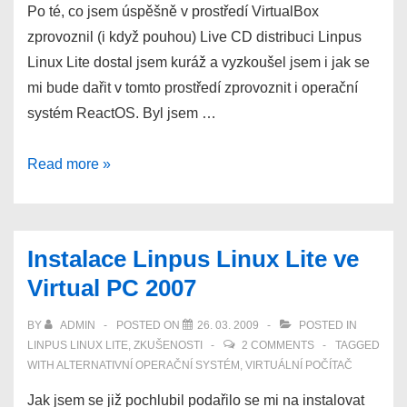
netbook?
Po té, co jsem úspěšně v prostředí VirtualBox
zprovoznil (i když pouhou) Live CD distribuci Linpus
Linux Lite dostal jsem kuráž a vyzkoušel jsem i jak se
mi bude dařit v tomto prostředí zprovoznit i operační
systém ReactOS. Byl jsem …
Instalace
Read more »
ReactOS
0.3.9
ve
Instalace Linpus Linux Lite ve
virtuálním
Virtual PC 2007
počítači
VirtualBox
BY
ADMIN
POSTED ON
26. 03. 2009
POSTED IN
LINPUS LINUX LITE
,
ZKUŠENOSTI
2 COMMENTS
TAGGED
WITH
ALTERNATIVNÍ OPERAČNÍ SYSTÉM
,
VIRTUÁLNÍ POČÍTAČ
Jak jsem se již pochlubil podařilo se mi na instalovat