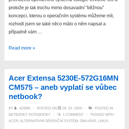
protože je tak trochu mimo dosavadní “běžnou”
koncepci, kterou o operačním systému můžeme mít,
rozhodl jsem se také něco málo o něm napsat a
případně vám …
První
Read more »
informace
o
Google
Acer Extensa 5230E-572G16MN
Chrome
CM575 – aneb vyplatí se vůbec
OS,
netbook?
aneb
nový
BY
ADMIN
POSTED ON
06. 05. 2009
POSTED IN
operační
NETBOOKY
,
NOTEBOOKY
1 COMMENT
TAGGED WITH
systém
ACER
,
ALTERNATIVNÍ OPERAČNÍ SYSTÉM
,
GMA 4500
,
LINUX