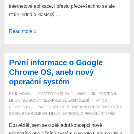
internetové aplikace. I přesto přezevšechno se ale
stále jedná o klasický …
Nový
Read more »
systém
xPUD
–
První informace o Google
značná
Chrome OS, aneb nový
podoba
operační systém
s
Google
BY
ADMIN
POSTED ON
23. 11. 2009
POSTED IN
Chrome
LINUX
,
NETBOOKY
,
NEZAŘAZENÉ
,
ZAMYŠLENÍ
NO
OS
COMMENTS
TAGGED WITH
ALTERNATIVNÍ OPERAČNÍ SYSTÉM
,
GOOGLE CHROME OS
,
LINUX
,
NETBOOK
,
OPERAČNÍ SYSTÉM
Dozvěděl jsem se o základní koncepci nově
příchozího operačního systému Google Chrome OS a