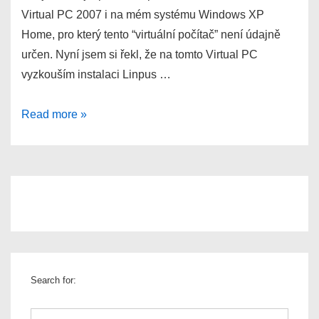
Virtual PC 2007 i na mém systému Windows XP
Home, pro který tento “virtuální počítač” není údajně
určen. Nyní jsem si řekl, že na tomto Virtual PC
vyzkouším instalaci Linpus …
Instalace
Read more »
Linpus
Linux
Lite
ve
Virtual
PC
2007
Search for: