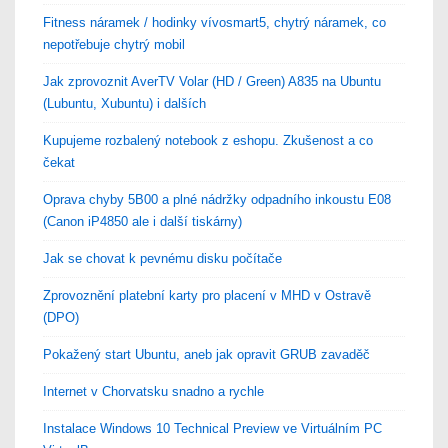
Fitness náramek / hodinky vívosmart5, chytrý náramek, co
nepotřebuje chytrý mobil
Jak zprovoznit AverTV Volar (HD / Green) A835 na Ubuntu
(Lubuntu, Xubuntu) i dalších
Kupujeme rozbalený notebook z eshopu. Zkušenost a co
čekat
Oprava chyby 5B00 a plné nádržky odpadního inkoustu E08
(Canon iP4850 ale i další tiskárny)
Jak se chovat k pevnému disku počítače
Zprovoznění platební karty pro placení v MHD v Ostravě
(DPO)
Pokažený start Ubuntu, aneb jak opravit GRUB zavaděč
Internet v Chorvatsku snadno a rychle
Instalace Windows 10 Technical Preview ve Virtuálním PC