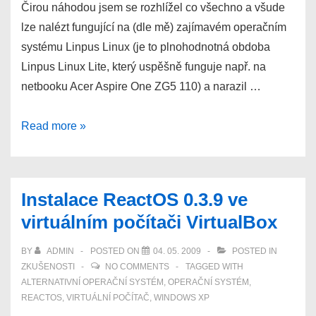
Čirou náhodou jsem se rozhlížel co všechno a všude
lze nalézt fungující na (dle mě) zajímavém operačním
systému Linpus Linux (je to plnohodnotná obdoba
Linpus Linux Lite, který uspěšně funguje např. na
netbooku Acer Aspire One ZG5 110) a narazil …
Acer
Read more »
Extensa
5230E-
572G16MN
Instalace ReactOS 0.3.9 ve
CM575
virtuálním počítači VirtualBox
–
aneb
BY
ADMIN
POSTED ON
04. 05. 2009
POSTED IN
vyplatí
ZKUŠENOSTI
NO COMMENTS
TAGGED WITH
se
ALTERNATIVNÍ OPERAČNÍ SYSTÉM
,
OPERAČNÍ SYSTÉM
,
REACTOS
,
VIRTUÁLNÍ POČÍTAČ
,
WINDOWS XP
vůbec