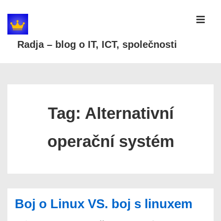
↓
Skip
MEN
to
Radja – blog o IT, ICT, společnosti
Main
Content
Main
Navigation
Tag:
Alternativní
operační systém
Boj o Linux VS. boj s linuxem