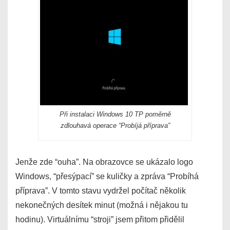
Při instalaci Windows 10 TP poměrně
zdlouhavá operace “Probíjá příprava”
Jenže zde “ouha”. Na obrazovce se ukázalo logo
Windows, “přesýpací” se kuličky a zpráva “Probíhá
příprava”. V tomto stavu vydržel počítač několik
nekonečných desítek minut (možná i nějakou tu
hodinu). Virtuálnímu “stroji” jsem přitom přidělil