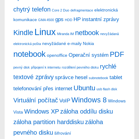
chytrý telefon
elektronická
Core 2 Duo
defragmentace
gps
HP
instantní zprávy
komunikace
GMA 4500
HDD
Linux
Kindle
netbook
Miranda IM
nevyžádaná
nevyžádané e-maily
Nokia
elektronická pošta
notebook
PDF
Operační systém
openoffice
rychlé
pevný disk
připojení k internetu
rozdělení pevného disku
textové zprávy
správce hesel
tablet
subnotebook
Ubuntu
telefonování přes internet
usb flash disk
Windows 8
Virtuální počítač
VoIP
Windows
Windows XP
záloha oddílu disku
Vista
záloha partition harddisku
záloha
pevného disku
šifrování