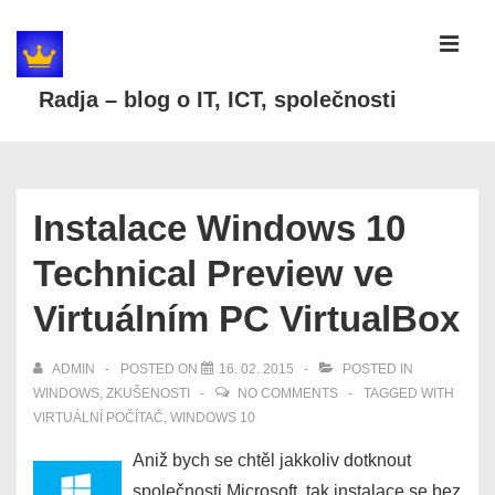
↓
Skip
MEN
to
Radja – blog o IT, ICT, společnosti
Main
Content
Main
Navigation
Instalace Windows 10
Technical Preview ve
Virtuálním PC VirtualBox
ADMIN
POSTED ON
16. 02. 2015
POSTED IN
WINDOWS
,
ZKUŠENOSTI
NO COMMENTS
TAGGED WITH
VIRTUÁLNÍ POČÍTAČ
,
WINDOWS 10
Aniž bych se chtěl jakkoliv dotknout
společnosti Microsoft, tak instalace se bez