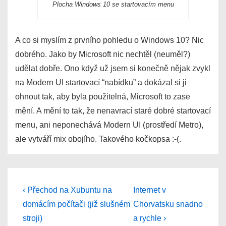
Plocha Windows 10 se startovacím menu
A co si myslím z prvního pohledu o Windows 10? Nic
dobrého. Jako by Microsoft nic nechtěl (neuměl?)
udělat dobře. Ono když už jsem si konečně nějak zvykl
na Modern UI startovací “nabídku” a dokázal si ji
ohnout tak, aby byla použitelná, Microsoft to zase
mění. A mění to tak, že nenavrací staré dobré startovací
menu, ani neponechává Modern UI (prostředí Metro),
ale vytváří mix obojího. Takového kočkopsa :-(.
Post
Previous
Next
‹ Přechod na Xubuntu na
Internet v
Post
Post
navigation
domácím počítači (již slušném
Chorvatsku snadno
is
is
stroji)
a rychle ›