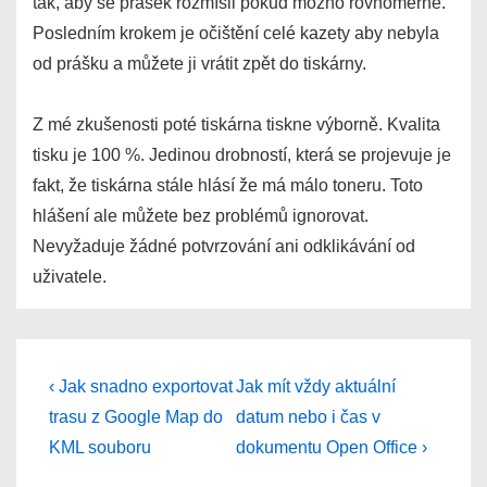
tak, aby se prášek rozmísil pokud možno rovnoměrně.
Posledním krokem je očištění celé kazety aby nebyla
od prášku a můžete ji vrátit zpět do tiskárny.
Z mé zkušenosti poté tiskárna tiskne výborně. Kvalita
tisku je 100 %. Jedinou drobností, která se projevuje je
fakt, že tiskárna stále hlásí že má málo toneru. Toto
hlášení ale můžete bez problémů ignorovat.
Nevyžaduje žádné potvrzování ani odklikávání od
uživatele.
Post
Previous
Next
‹ Jak snadno exportovat
Jak mít vždy aktuální
Post
Post
navigation
trasu z Google Map do
datum nebo i čas v
is
is
KML souboru
dokumentu Open Office ›