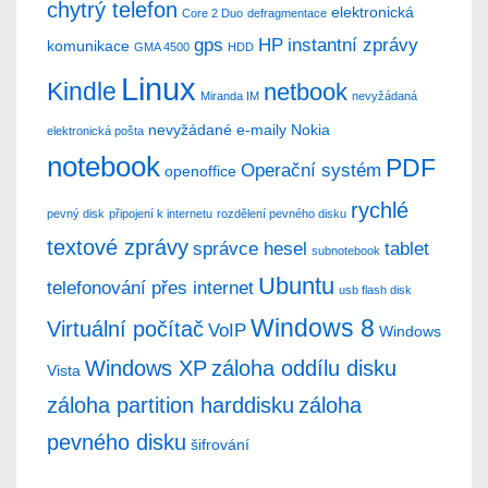
chytrý telefon
elektronická
Core 2 Duo
defragmentace
gps
HP
instantní zprávy
komunikace
GMA 4500
HDD
Linux
Kindle
netbook
Miranda IM
nevyžádaná
nevyžádané e-maily
Nokia
elektronická pošta
notebook
PDF
Operační systém
openoffice
rychlé
pevný disk
připojení k internetu
rozdělení pevného disku
textové zprávy
správce hesel
tablet
subnotebook
Ubuntu
telefonování přes internet
usb flash disk
Windows 8
Virtuální počítač
VoIP
Windows
Windows XP
záloha oddílu disku
Vista
záloha partition harddisku
záloha
pevného disku
šifrování