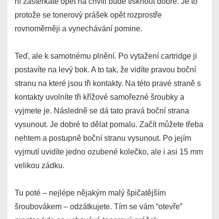
ní zaštěrkáte opět na chvíli bude tisknout dobře. Je to
protože se tonerový prášek opět rozprostře
rovnoměrněji a vynechávání pomine.
Teď, ale k samotnému plnění. Po vytažení cartridge ji
postavíte na levý bok. A to tak, že vidíte pravou boční
stranu na které jsou tři kontakty. Na této pravé straně s
kontakty uvolníte tři křížové samořezné šroubky a
vyjmete je. Následně se dá tato pravá boční strana
vysunout. Je dobré to dělat pomalu. Začít můžete třeba
nehtem a postupně boční stranu vysunout. Po jejím
vyjmutí uvidíte jedno ozubené kolečko, ale i asi 15 mm
velikou zádku.
Tu poté – nejlépe nějakým malý špičatějším
šroubovákem – odzátkujete. Tím se vám “otevře”