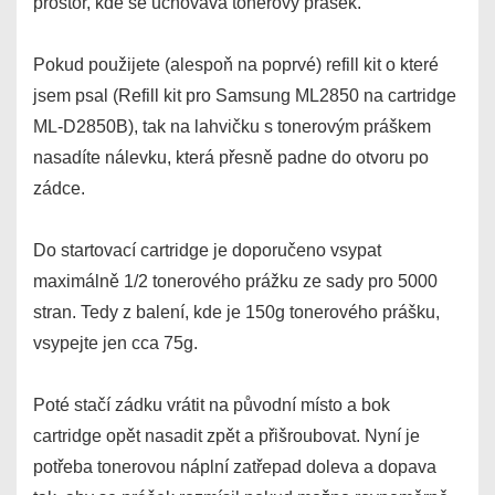
prostor, kde se uchovává tonerový prášek.
Pokud použijete (alespoň na poprvé) refill kit o které
jsem psal (Refill kit pro Samsung ML2850 na cartridge
ML-D2850B), tak na lahvičku s tonerovým práškem
nasadíte nálevku, která přesně padne do otvoru po
zádce.
Do startovací cartridge je doporučeno vsypat
maximálně 1/2 tonerového prážku ze sady pro 5000
stran. Tedy z balení, kde je 150g tonerového prášku,
vsypejte jen cca 75g.
Poté stačí zádku vrátit na původní místo a bok
cartridge opět nasadit zpět a přišroubovat. Nyní je
potřeba tonerovou náplní zatřepad doleva a dopava