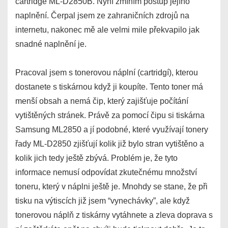
cartridge ML-D2850B. Nyní zmíním postup jejího
naplnění. Čerpal jsem ze zahraničních zdrojů na
internetu, nakonec mě ale velmi mile překvapilo jak
snadné naplnění je.
Pracoval jsem s tonerovou náplní (cartridgí), kterou
dostanete s tiskárnou když ji koupíte. Tento toner má
menší obsah a nemá čip, který zajišťuje počítání
vytištěných stránek. Právě za pomocí čipu si tiskárna
Samsung ML2850 a jí podobné, které využívají tonery
řady ML-D2850 zjišťují kolik již bylo stran vytištěno a
kolik jich tedy ještě zbývá. Problém je, že tyto
informace nemusí odpovídat zkutečnému množství
toneru, který v náplni ještě je. Mnohdy se stane, že při
tisku na výtiscích již jsem “vynechávky”, ale když
tonerovou náplň z tiskárny vytáhnete a zleva doprava s