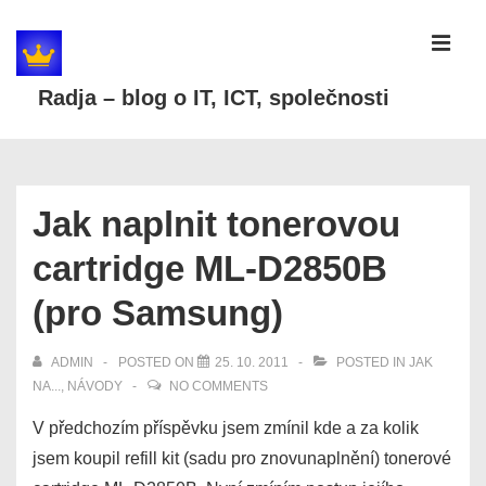
↓
Skip
MEN
to
Radja – blog o IT, ICT, společnosti
Main
Content
Main
Navigation
Jak naplnit tonerovou
cartridge ML-D2850B
(pro Samsung)
ADMIN
POSTED ON
25. 10. 2011
POSTED IN
JAK
NA...
,
NÁVODY
NO COMMENTS
V předchozím příspěvku jsem zmínil kde a za kolik
jsem koupil refill kit (sadu pro znovunaplnění) tonerové