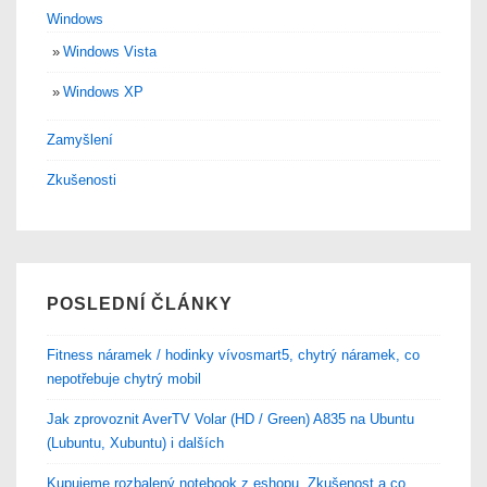
Windows
Windows Vista
Windows XP
Zamyšlení
Zkušenosti
POSLEDNÍ ČLÁNKY
Fitness náramek / hodinky vívosmart5, chytrý náramek, co
nepotřebuje chytrý mobil
Jak zprovoznit AverTV Volar (HD / Green) A835 na Ubuntu
(Lubuntu, Xubuntu) i dalších
Kupujeme rozbalený notebook z eshopu. Zkušenost a co