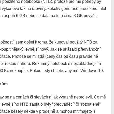
i použitého notebooku (NTB), protože pro mé potřeby by
l výkonově tak na úrovni jakékoliv generace procesoru Intel
yla aspoň 6 GB nebo se dala na tuto či na 8 GB povýšit.
možností jsem došel k tomu, že kupoval použitý NTB za
 koupit nějaký levnější nový. Jak se ukázalo předvánoční
ítače. Protože se mi zdá (ceny čas od času pravidelně
čně” rostou nahoru. Rozumný notebook s nejzákladnějším
000 Kč nekoupíte. Pokud tedy chcete, aby měl Windows 10.
okům
y se na cenách či slevách nijak výrazně neprojevil. Co mě
ejlevnějšího NTB zaujalo byly “předváděcí” či “rozbalené”
ítače běžely někde v prodejně a mohou mít “najeto” i