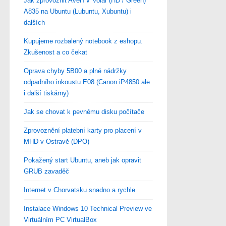
Jak zprovoznit AverTV Volar (HD / Green)
A835 na Ubuntu (Lubuntu, Xubuntu) i
dalších
Kupujeme rozbalený notebook z eshopu.
Zkušenost a co čekat
Oprava chyby 5B00 a plné nádržky
odpadního inkoustu E08 (Canon iP4850 ale
i další tiskárny)
Jak se chovat k pevnému disku počítače
Zprovoznění platební karty pro placení v
MHD v Ostravě (DPO)
Pokažený start Ubuntu, aneb jak opravit
GRUB zavaděč
Internet v Chorvatsku snadno a rychle
Instalace Windows 10 Technical Preview ve
Virtuálním PC VirtualBox