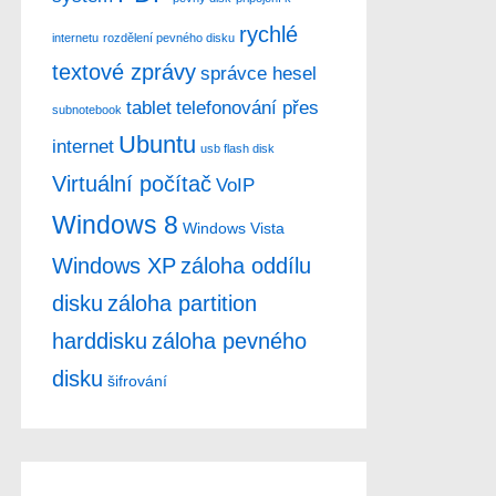
rychlé
internetu
rozdělení pevného disku
textové zprávy
správce hesel
tablet
telefonování přes
subnotebook
Ubuntu
internet
usb flash disk
Virtuální počítač
VoIP
Windows 8
Windows Vista
Windows XP
záloha oddílu
disku
záloha partition
harddisku
záloha pevného
disku
šifrování