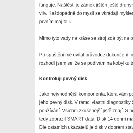
funguje. Naštěstí je zámek jištěn ještě druh
vliv. Každopádně do mysli se vkrádají myšle
prvním majiteli.
Mimo tyto vady na kráse se stroj zdá být na 
Po spuštění mě uvítal průvodce dokončení i
rozhodl jsem se, že se podívám na kobylku tom
Kontroluji pevný disk
Jako nejvhodnější komponenta, která vám po
jeho pevný disk. V rámci vlastní diagnostiky S
používání. Všichni zkušenější jistě znají. 
tedy zobrazil SMART data. Disk 14 denní maj
Dle ostatních ukazatelů je disk v dobrém sta