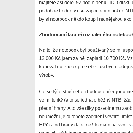
majitele asi dělo. 92 hodin běhu HDD disku 
podobné hodnoty i se započtením pokud NTB 
by si notebook někdo koupil na nějakou akci 
Zhodnocení koupě rozbaleného noteboo
Na to, že notebook byl používaný se mi úspo
12 000 Kč jsem za něj zaplatil 10 700 Kč. Vz
kupoval notebook pro sebe, asi bych raději 
výroby.
Co se týče stručného zhodnocení ergonomie a
velmi tenký (a to se jedná o běžný NTB, žád
přední hrany. A to vše díky pozvolnému zaobl
neumožňuje to tohoto zaoblení vevnitř umíst
HPčka od hrany dále, než to mám na svojí sta