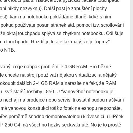
ačítek touchpadu. Hardwarová (fyzická) tlačítka touchpadu
i ani nikdy nezvyknu). Další past je zapuštění plochy
lmrest), kam na notebooku pokládáme dlaně, když s ním
 pokud používáte posun stránek atd. pomocí tzv. scrollování
, že okraj touchpadu splývá se zbytkem notebooku. Odlišuje
u touchpadu. Rozdíl je to ale tak malý, že je “opruz”
ělo NTB.
vaný, co je naopak problém je 4 GB RAM. Pro běžné
e chcete na stroji používat nějakou virtualizaci a nějaký
dokoupit dalších 2-4 GB RAM a narazíte na fakt, že RAM
 u své starší Toshiby L850. U “vanového” notebooku jej
 to nechají na prodejce nebo servis, ti ostatní budou naštvaní
B má vanovou konstrukci totiž z fotek na eshopu nepoznáte.
i přes poměrně snadno demontovatelnou klávesnici u HPček
 HP 250 G4 má všechno hezky seckvaknuté. No je to prostě