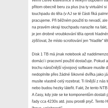
velmi citlivé klávesnice s velkým odpotem tl
přitom obecně beru za plus (na ty virtuální s
touchpadu do těla (v AJ se té části říká pa
pracujeme. Při běžném použití to nevadí, ale
na pravém okraji touchpadu narazíte na fakt
je jen drobné vroubkování těla oproti hladném
zjišťovat, že místo scrollování jen “hladíte” t
Disk 1 TB má jinak notebook až naddimenzo
domácí i pracovní použití dostačuje. Pokud al
trochu náročnější vývojový software musíte 
nedoplníte přes žádné šikovné dvířka jako já
musíte vlastně celý rozebrat. Ti línější z nás
nebo budou hezky láteřit. Fakt, že tento NT
A časy, kdy jste se ke komponentům dostal
řady cca 4230s atd. jsou prostě pryč. Tento