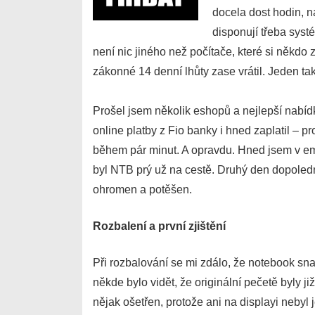
docela dost hodin, n
disponují třeba sys
není nic jiného než počítače, které si někdo
zákonné 14 denní lhůty zase vrátil. Jeden ta
Prošel jsem několik eshopů a nejlepší nabíd
online platby z Fio banky i hned zaplatil – p
během pár minut. A opravdu. Hned jsem v ema
byl NTB prý už na cestě. Druhý den dopoledn
ohromen a potěšen.
Rozbalení a první zjištění
Při rozbalování se mi zdálo, že notebook sna
někde bylo vidět, že originální pečetě byly j
nějak ošetřen, protože ani na displayi nebyl j