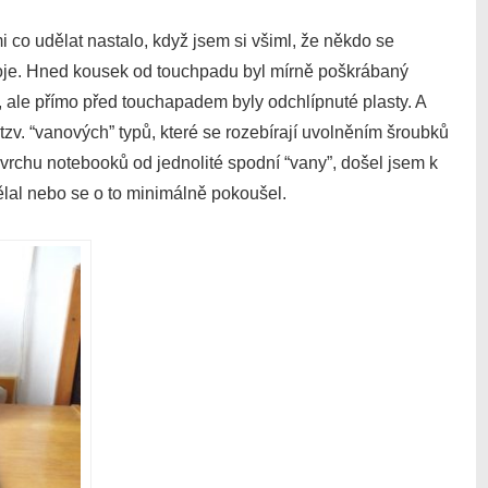
 co udělat nastalo, když jsem si všiml, že někdo se
stroje. Hned kousek od touchpadu byl mírně poškrábaný
, ale přímo před touchapadem byly odchlípnuté plasty. A
v. “vanových” typů, které se rozebírají uvolněním šroubků
rchu notebooků od jednolité spodní “vany”, došel jsem k
al nebo se o to minimálně pokoušel.