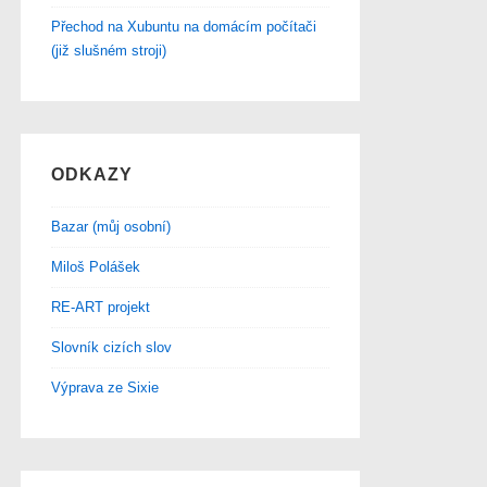
Přechod na Xubuntu na domácím počítači
(již slušném stroji)
ODKAZY
Bazar (můj osobní)
Miloš Polášek
RE-ART projekt
Slovník cizích slov
Výprava ze Sixie