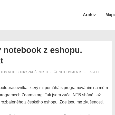
Main
Archív
Mapa
Navigation
 notebook z eshopu.
t
D IN
NOTEBOOKY
,
ZKUŠENOSTI
NO COMMENTS
TAGGED
spolupracovníka, který mi pomáhá s programováním na mém
 programech Zdarma.org. Tak jsem začal NTB shánět, až
 rozbaleného z českého eshopu. Zde jsou mé zkušenosti.