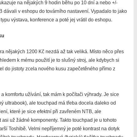
ukazuje na nějakých 9 hodin běhu po 10 dní a nebo +/-
dávali v eshopu do továrního nastavení. Vypadalo to jako
typu výstava, konference a poté jej vrátil do eshopu.
ku
ra nějakých 1200 Kč nezdá až tak veliká. Místo něco přes
hledem k mému použití je to slušný stroj, ale kdybych si
šel do jistoty zcela nového kusu zapečetěného přímo z
 komfortu užívání, tak mám k počítači výhrady. Je sice
ný ultrabook), ale touchpad má třeba docela daleko od
ení, které je sice efektní při zavřeném NTB, ale
it asi už žádné komponenty. Takto touchpad je u tohoto
rší Toshibě. Velmi nepříjemný je poté kontrast na dotyk