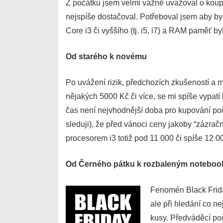
Z počátku jsem velmi vážně uvažoval o koup
nejspíše dostačoval. Potřeboval jsem aby by
Core i3 či vyššího (tj. i5, i7) a RAM paměť b
Od starého k novému
Po uvážení rizik, předchozích zkušeností a 
nějakých 5000 Kč či více, se mi spíše vypatí
čas není nejvhodnější doba pro kupování poč
sleduji), že před vánoci ceny jakoby “zázra
procesorem i3 totiž pod 11 000 či spíše 12 
Od Černého pátku k rozbaleným notebo
Fenomén Black Frida
ale při hledání co n
kusy. Předváděcí poč