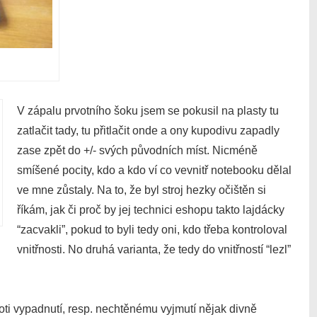
V zápalu prvotního šoku jsem se pokusil na plasty tu
zatlačit tady, tu přitlačit onde a ony kupodivu zapadly
zase zpět do +/- svých původních míst. Nicméně
smíšené pocity, kdo a kdo ví co vevnitř notebooku dělal
ve mne zůstaly. Na to, že byl stroj hezky očištěn si
říkám, jak či proč by jej technici eshopu takto lajdácky
“zacvakli”, pokud to byli tedy oni, kdo třeba kontroloval
vnitřnosti. No druhá varianta, že tedy do vnitřností “lezl”
proti vypadnutí, resp. nechtěnému vyjmutí nějak divně