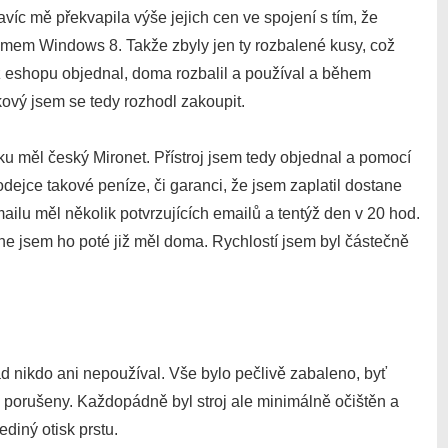
avíc mě překvapila výše jejich cen ve spojení s tím, že
témem Windows 8. Takže zbyly jen ty rozbalené kusy, což
 z eshopu objednal, doma rozbalil a používal a během
kový jsem se tedy rozhodl zakoupit.
ku měl český Mironet. Přístroj jsem tedy objednal a pomocí
rodejce takové peníze, či garanci, že jsem zaplatil dostane
ilu měl několik potvrzujících emailů a tentýž den v 20 hod.
e jsem ho poté již měl doma. Rychlostí jsem byl částečně
d nikdo ani nepoužíval. Vše bylo pečlivě zabaleno, byť
iž porušeny. Každopádně byl stroj ale minimálně očištěn a
ediný otisk prstu.