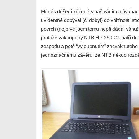
Mírné zděšení křížené s naštváním a úvahami
uvidentně dobýval (či dobyl) do vnitřností 
povrch (nejprve jsem tomu nepřikládal váhu)
protože zakoupený NTB HP 250 G4 patří do tz
zespodu a poté “vyloupnutím” zacvaknutého v
jednoznačnému závěru, že NTB někdo rozděl