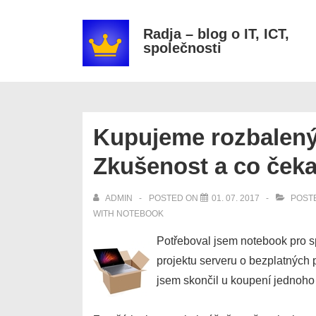
↓
Secondary
Skip
Navigation
Radja – blog o IT, ICT,
společnosti
to
Main
Content
Kupujeme rozbalený
Zkušenost a co čeka
ADMIN
POSTED ON
01. 07. 2017
POSTE
WITH
NOTEBOOK
Potřeboval jsem notebook pro 
projektu serveru o bezplatných
jsem skončil u koupení jednoho