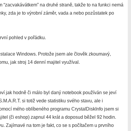
ým “zacvakávátkem” na druhé straně, takže to na funkci nemá
nky, zda je to výrobní záměr, vada a nebo pozůstatek po
první pohled v pořádku.
nstalace Windows. Protože jsem ale člověk zkoumavý,
u, jak stroj 14 denní majitel využíval.
ví jak hodně či málo byl daný notebook používán se jeví
.M.A.R.T. si totiž vede statistiku svého stavu, ale i
S pomocí mého oblíbeného programu CrystalDiskInfo jsem si
itel (či eshop) zapnul 44 krát a doposud běžel 92 hodin.
vu. Zajímavé na tom je fakt, co se s počítačem u prvního