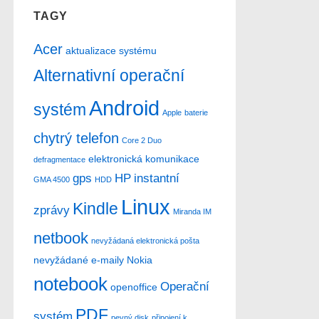
TAGY
Acer
aktualizace systému
Alternativní operační
Android
systém
Apple
baterie
chytrý telefon
Core 2 Duo
elektronická komunikace
defragmentace
gps
HP
instantní
GMA 4500
HDD
Linux
Kindle
zprávy
Miranda IM
netbook
nevyžádaná elektronická pošta
nevyžádané e-maily
Nokia
notebook
Operační
openoffice
PDF
systém
pevný disk
připojení k