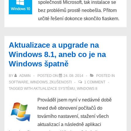
společnosti Microsoft, tak instalace se
bez problémů prostě neobešla. Přitom
určité řešení dokonce skončilo fiaskem.
Aktualizace a upgrade na
Windows 8.1, aneb co je na
Windows špatně
BY
ADMIN
POSTED ON
24. 08. 2014
POSTED IN
SOFTWARE
,
WINDOWS
,
ZKUŠENOSTI
1 COMMENT
TAGGED WITH
AKTUALIZACE SYSTÉMU
,
WINDOWS 8
Prováděl jsem nyní v nedávné době
hned dvě obnovení počítačů do
továrního nastavení, stažení všech
aktualizací a následně aplikaci