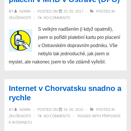
disku
počítače
BY
ADMIN
POSTED ON
25. 05. 2017
POSTED IN
ZKUŠENOSTI
NO COMMENTS
S velkým nadšením (i když opatrně),
jsem si pořídil platební kartu pro placení
v Ostravském dopravním podniku. Vše
nebylo tak jednoduché, jak jsem si
myslel, ale nakonec jsem to vše zdárně vyřešil.
Internet v Chorvatsku snadno a
rychle
BY
ADMIN
POSTED ON
16. 06. 2015
POSTED IN
ZKUŠENOSTI
NO COMMENTS
TAGGED WITH
PŘIPOJENÍ
K INTERNETU