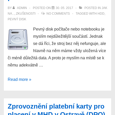
BY
ADMIN
POSTED ON
30. 05. 2017
POSTED IN
JAK
NA...
,
ZKUŠENOSTI
NO COMMENTS
TAGGED WITH
HDD
,
PEVNÝ DISK
Pevný disk počítače nebo notebooku je
myslím nejdůležitější součástí. Jednak
se dá říci, že stroj bez něj nefunguje, ale
hlavně na něm máme vždy uložená více
či méně důležitá data. A proto je myslím na místě se k
němu adekvátně …
Jak
Read more »
se
chovat
k
Zprovoznění platební karty pro
pevnému
placení v MHD v Ostravě (DPO)