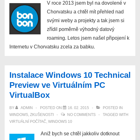
V roce 2013 jsem byl na dovolené v
Chorvatsku a chtěl mít přehled nad
svými weby a projekty a tak jsem si
zřídil poměrně výhodný datový
roaming. Letos jsem našel připojení k
Internetu v Chorvatsku zcela za babku.
Instalace Windows 10 Technical
Preview ve Virtuálním PC
VirtualBox
BY
ADMIN
POSTED ON
16. 02. 2015
POSTED IN
WINDOWS
,
ZKUŠENOSTI
NO COMMENTS
TAGGED WITH
VIRTUÁLNÍ POČÍTAČ
,
WINDOWS 10
Aniž bych se chtěl jakkoliv dotknout