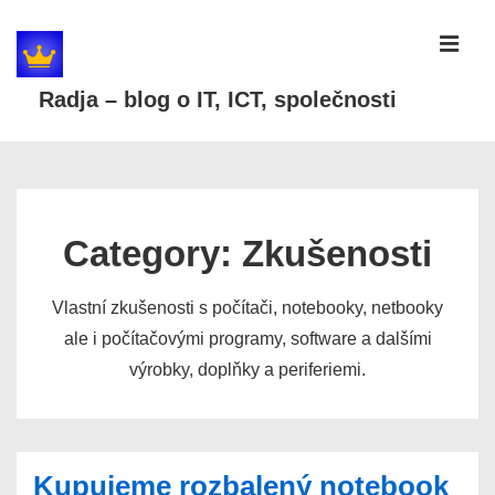
↓
Skip
MEN
to
Radja – blog o IT, ICT, společnosti
Main
Content
Main
Navigation
Category:
Zkušenosti
Vlastní zkušenosti s počítači, notebooky, netbooky
ale i počítačovými programy, software a dalšími
výrobky, doplňky a periferiemi.
Kupujeme rozbalený notebook