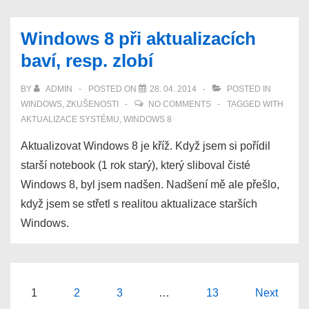
mailových
adres
Windows 8 při aktualizacích
na
baví, resp. zlobí
webech,
např.
BY
ADMIN
POSTED ON
28. 04. 2014
POSTED IN
Kudy
WINDOWS
,
ZKUŠENOSTI
NO COMMENTS
TAGGED WITH
z
AKTUALIZACE SYSTÉMU
,
WINDOWS 8
nudy
Aktualizovat Windows 8 je kříž. Když jsem si pořídil
starší notebook (1 rok starý), který sliboval čisté
Windows 8, byl jsem nadšen. Nadšení mě ale přešlo,
když jsem se střetl s realitou aktualizace starších
Windows.
Posts
1
2
3
…
13
Next