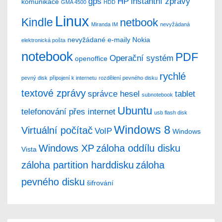
gps
HP
instantní zprávy
komunikace
GMA 4500
HDD
Linux
Kindle
netbook
Miranda IM
nevyžádaná
nevyžádané e-maily
Nokia
elektronická pošta
notebook
PDF
Operační systém
openoffice
rychlé
pevný disk
připojení k internetu
rozdělení pevného disku
textové zprávy
správce hesel
tablet
subnotebook
Ubuntu
telefonování přes internet
usb flash disk
Windows 8
Virtuální počítač
VoIP
Windows
Windows XP
záloha oddílu disku
Vista
záloha partition harddisku
záloha
pevného disku
šifrování