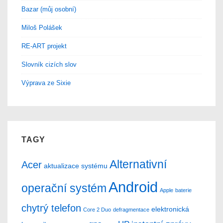
Bazar (můj osobní)
Miloš Polášek
RE-ART projekt
Slovník cizích slov
Výprava ze Sixie
TAGY
Alternativní
Acer
aktualizace systému
Android
operační systém
Apple
baterie
chytrý telefon
elektronická
Core 2 Duo
defragmentace