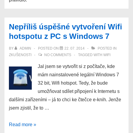
Nepříliš úspěšné vytvoření Wifi
hotspotu z PC s Windows 7
BY
ADMIN
POSTED ON
22. 07. 2014
POSTED IN
ZKUŠENOSTI
NO COMMENTS
TAGGED WITH
WIFI
Jal jsem se vytvořit si z počítače, kde
mám nainstalovené legální Windows 7
32 bit, Wifi hotspot. Tedy, že bude
umožňovat sdílet připojení k Internetu s
dalšími zařízeními – já to chci ke čtečce e-knih. Jenže
jsem zjistil, že to …
Nepříliš
Read more »
úspěšné