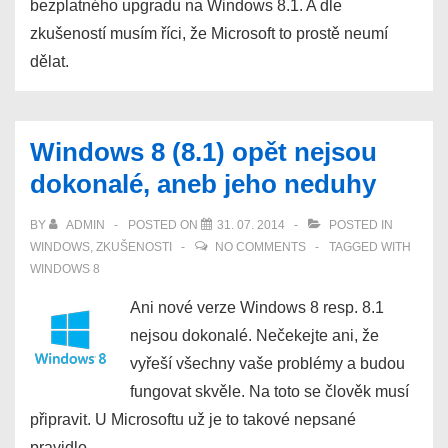
bezplatného upgradu na Windows 8.1. A dle
zkušeností musím říci, že Microsoft to prostě neumí
dělat.
Windows 8 (8.1) opět nejsou
dokonalé, aneb jeho neduhy
BY
ADMIN
POSTED ON
31. 07. 2014
POSTED IN
WINDOWS
,
ZKUŠENOSTI
NO COMMENTS
TAGGED WITH
WINDOWS 8
Ani nové verze Windows 8 resp. 8.1
nejsou dokonalé. Nečekejte ani, že
vyřeší všechny vaše problémy a budou
fungovat skvěle. Na toto se člověk musí
připravit. U Microsoftu už je to takové nepsané
pravidlo.