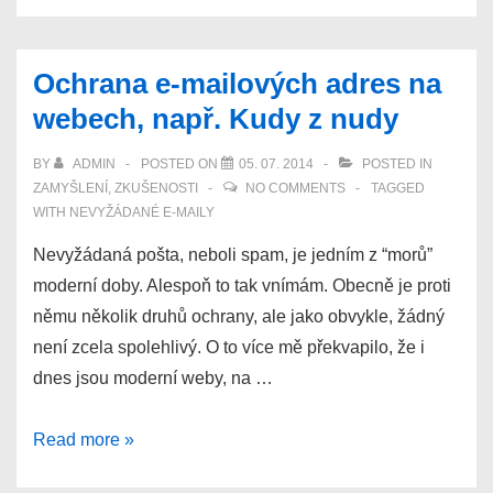
vytvoření
Wifi
Ochrana e-mailových adres na
hotspotu
webech, např. Kudy z nudy
z
PC
BY
ADMIN
POSTED ON
05. 07. 2014
POSTED IN
s
ZAMYŠLENÍ
,
ZKUŠENOSTI
NO COMMENTS
TAGGED
Windows
WITH
NEVYŽÁDANÉ E-MAILY
7
Nevyžádaná pošta, neboli spam, je jedním z “morů”
moderní doby. Alespoň to tak vnímám. Obecně je proti
němu několik druhů ochrany, ale jako obvykle, žádný
není zcela spolehlivý. O to více mě překvapilo, že i
dnes jsou moderní weby, na …
Ochrana
Read more »
e-