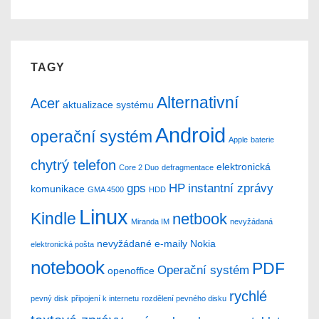
TAGY
Alternativní
Acer
aktualizace systému
Android
operační systém
Apple
baterie
chytrý telefon
elektronická
Core 2 Duo
defragmentace
gps
HP
instantní zprávy
komunikace
GMA 4500
HDD
Linux
Kindle
netbook
Miranda IM
nevyžádaná
nevyžádané e-maily
Nokia
elektronická pošta
notebook
PDF
Operační systém
openoffice
rychlé
pevný disk
připojení k internetu
rozdělení pevného disku