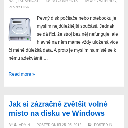
NA...
,
ZKUŠENOSTI
NO COMMENTS
TAGGED WITH
HDD
,
PEVNÝ DISK
Pevný disk počítače nebo notebooku je
myslím nejdůležitější součástí. Jednak
se dá říci, že stroj bez něj nefunguje, ale
hlavně na něm máme vždy uložená více
či méně důležitá data. A proto je myslím na místě se k
němu adekvátně …
Jak
Read more »
se
chovat
k
Jak si zázračně zvětšit volné
pevnému
místo na disku ve Windows
disku
počítače
BY
ADMIN
POSTED ON
25. 05. 2012
POSTED IN