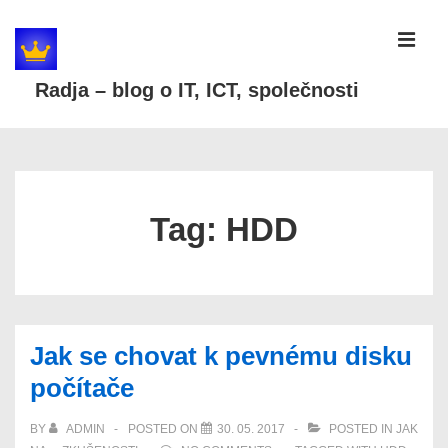
↓
Skip
MEN
to
Radja – blog o IT, ICT, společnosti
Main
Content
Main
Navigation
Tag:
HDD
Jak se chovat k pevnému disku
počítače
BY
ADMIN
POSTED ON
30. 05. 2017
POSTED IN
JAK