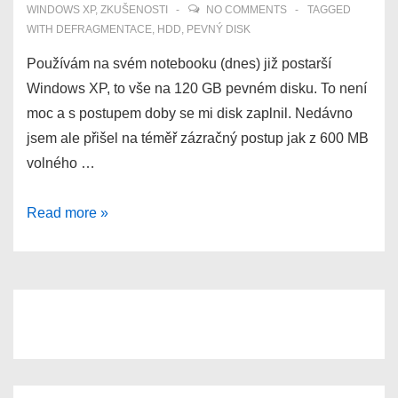
WINDOWS XP
,
ZKUŠENOSTI
NO COMMENTS
TAGGED
WITH
DEFRAGMENTACE
,
HDD
,
PEVNÝ DISK
Používám na svém notebooku (dnes) již postarší
Windows XP, to vše na 120 GB pevném disku. To není
moc a s postupem doby se mi disk zaplnil. Nedávno
jsem ale přišel na téměř zázračný postup jak z 600 MB
volného …
Jak
Read more »
si
zázračně
zvětšit
volné
místo
na
disku