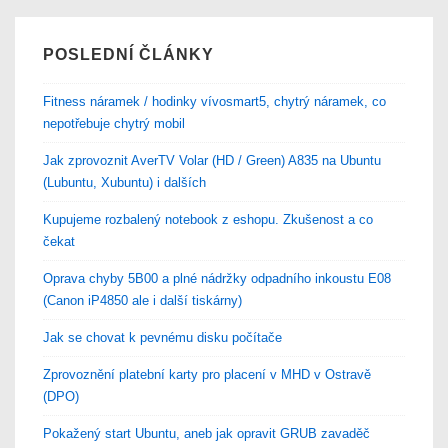
POSLEDNÍ ČLÁNKY
Fitness náramek / hodinky vívosmart5, chytrý náramek, co
nepotřebuje chytrý mobil
Jak zprovoznit AverTV Volar (HD / Green) A835 na Ubuntu
(Lubuntu, Xubuntu) i dalších
Kupujeme rozbalený notebook z eshopu. Zkušenost a co
čekat
Oprava chyby 5B00 a plné nádržky odpadního inkoustu E08
(Canon iP4850 ale i další tiskárny)
Jak se chovat k pevnému disku počítače
Zprovoznění platební karty pro placení v MHD v Ostravě
(DPO)
Pokažený start Ubuntu, aneb jak opravit GRUB zavaděč