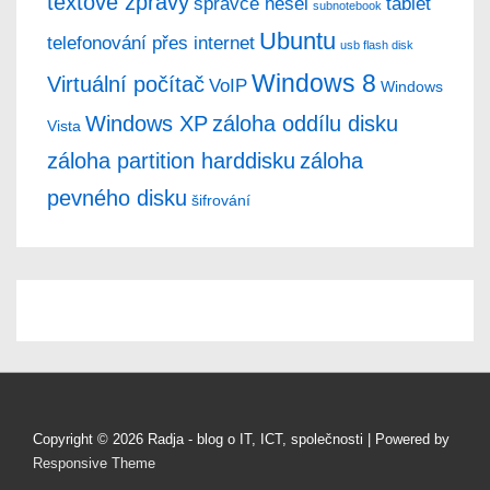
textové zprávy
správce hesel
tablet
subnotebook
Ubuntu
telefonování přes internet
usb flash disk
Windows 8
Virtuální počítač
VoIP
Windows
Windows XP
záloha oddílu disku
Vista
záloha partition harddisku
záloha
pevného disku
šifrování
Copyright © 2026
Radja - blog o IT, ICT, společnosti
| Powered by
Responsive Theme