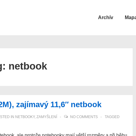
Main
Archív
Mapa
Navigation
g:
netbook
), zajímavý 11,6″ netbook
STED IN
NETBOOKY
,
ZAMYŠLENÍ
NO COMMENTS
TAGGED
tebook, ale protože notebooky mají větší rozměry a při běhu