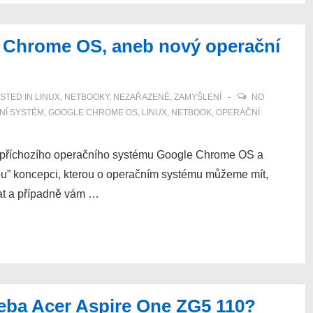
e Chrome OS, aneb nový operační
STED IN
LINUX
,
NETBOOKY
,
NEZAŘAZENÉ
,
ZAMYŠLENÍ
NO
NÍ SYSTÉM
,
GOOGLE CHROME OS
,
LINUX
,
NETBOOK
,
OPERAČNÍ
 příchozího operačního systému Google Chrome OS a
ou” koncepci, kterou o operačním systému můžeme mít,
at a případně vám …
řeba Acer Aspire One ZG5 110?