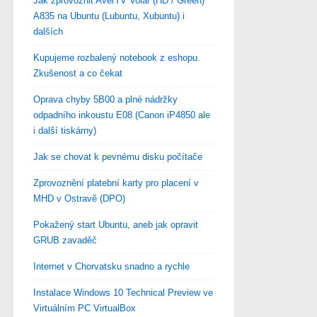
Jak zprovoznit AverTV Volar (HD / Green)
A835 na Ubuntu (Lubuntu, Xubuntu) i
dalších
Kupujeme rozbalený notebook z eshopu.
Zkušenost a co čekat
Oprava chyby 5B00 a plné nádržky
odpadního inkoustu E08 (Canon iP4850 ale
i další tiskárny)
Jak se chovat k pevnému disku počítače
Zprovoznění platební karty pro placení v
MHD v Ostravě (DPO)
Pokažený start Ubuntu, aneb jak opravit
GRUB zavaděč
Internet v Chorvatsku snadno a rychle
Instalace Windows 10 Technical Preview ve
Virtuálním PC VirtualBox