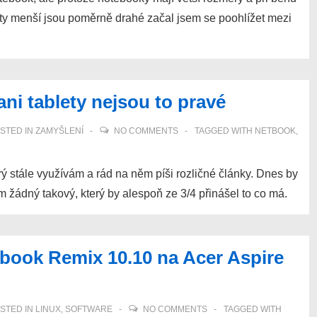
 ty menší jsou poměrně drahé začal jsem se poohlížet mezi
ni tablety nejsou to pravé
STED IN
ZAMYŠLENÍ
NO COMMENTS
TAGGED WITH
NETBOOK
,
ý stále využívám a rád na něm píši rozličné články. Dnes by
idím žádný takový, který by alespoň ze 3/4 přinášel to co má.
book Remix 10.10 na Acer Aspire
STED IN
LINUX
,
SOFTWARE
NO COMMENTS
TAGGED WITH