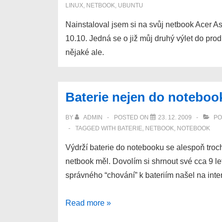
LINUX
,
NETBOOK
,
UBUNTU
Nainstaloval jsem si na svůj netbook Acer
10.10. Jedná se o již můj druhý výlet do prod
nějaké ale.
Baterie nejen do notebook
BY
ADMIN
POSTED ON
23. 12. 2009
PO
TAGGED WITH
BATERIE
,
NETBOOK
,
NOTEBOOK
Výdrží baterie do notebooku se alespoň tr
netbook měl. Dovolím si shrnout své cca 9 le
správného “chování” k bateriím našel na int
Baterie
Read more »
nejen