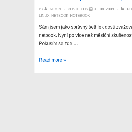
OS,
BY
ADMIN
POSTED ON
31. 08. 2009
PO
aneb
LINUX
,
NETBOOK
,
NOTEBOOK
nový
Sám jsem jako správný šetřílek dosti zvažoval
operační
netbook. Nyní po více než měsíční zkušenost
systém
Pokusím se zde …
Proč
Read more »
si
koupit
netbook,
třeba
Acer
Aspire
One
ZG5