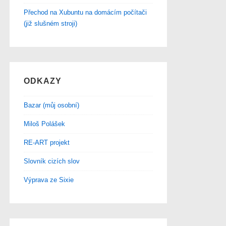
Přechod na Xubuntu na domácím počítači
(již slušném stroji)
ODKAZY
Bazar (můj osobní)
Miloš Polášek
RE-ART projekt
Slovník cizích slov
Výprava ze Sixie