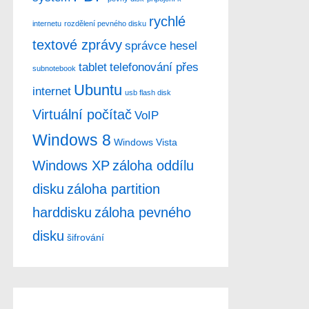
rychlé
internetu
rozdělení pevného disku
textové zprávy
správce hesel
tablet
telefonování přes
subnotebook
Ubuntu
internet
usb flash disk
Virtuální počítač
VoIP
Windows 8
Windows Vista
Windows XP
záloha oddílu
disku
záloha partition
harddisku
záloha pevného
disku
šifrování