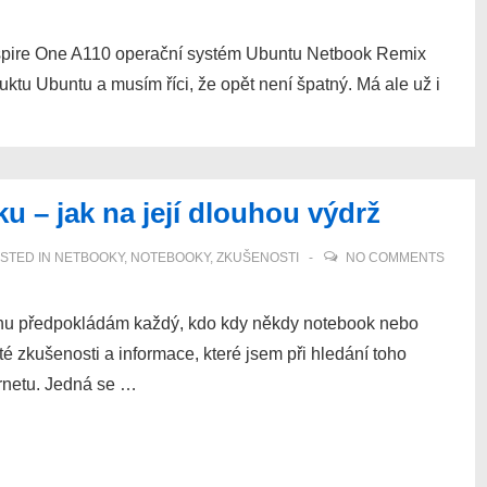
 Aspire One A110 operační systém Ubuntu Netbook Remix
uktu Ubuntu a musím říci, že opět není špatný. Má ale už i
u – jak na její dlouhou výdrž
STED IN
NETBOOKY
,
NOTEBOOKY
,
ZKUŠENOSTI
NO COMMENTS
ochu předpokládám každý, kdo kdy někdy notebook nebo
té zkušenosti a informace, které jsem při hledání toho
ernetu. Jedná se …