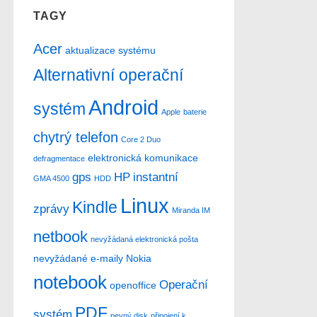
TAGY
Acer
aktualizace systému
Alternativní operační
Android
systém
Apple
baterie
chytrý telefon
Core 2 Duo
elektronická komunikace
defragmentace
gps
HP
instantní
GMA 4500
HDD
Linux
Kindle
zprávy
Miranda IM
netbook
nevyžádaná elektronická pošta
nevyžádané e-maily
Nokia
notebook
Operační
openoffice
PDF
systém
pevný disk
připojení k