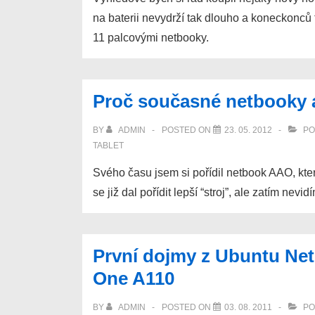
na baterii nevydrží tak dlouho a koneckonců
11 palcovými netbooky.
Proč současné netbooky a
BY
ADMIN
POSTED ON
23. 05. 2012
PO
TABLET
Svého času jsem si pořídil netbook AAO, kter
se již dal pořídit lepší “stroj”, ale zatím nev
První dojmy z Ubuntu Net
One A110
BY
ADMIN
POSTED ON
03. 08. 2011
PO