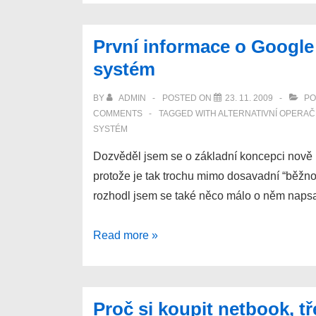
do
notebooku
První informace o Googl
–
systém
jak
na
BY
ADMIN
POSTED ON
23. 11. 2009
PO
její
COMMENTS
TAGGED WITH
ALTERNATIVNÍ OPERAČ
dlouhou
SYSTÉM
výdrž
Dozvěděl jsem se o základní koncepci nově
protože je tak trochu mimo dosavadní “běžn
rozhodl jsem se také něco málo o něm naps
První
Read more »
informace
o
Google
Proč si koupit netbook, t
Chrome