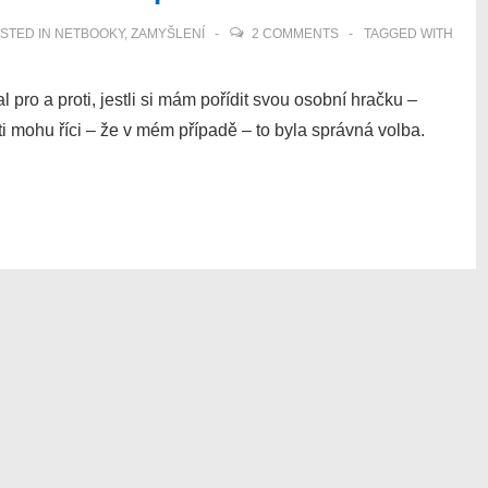
STED IN
NETBOOKY
,
ZAMYŠLENÍ
2 COMMENTS
TAGGED WITH
 pro a proti, jestli si mám pořídit svou osobní hračku –
i mohu říci – že v mém případě – to byla správná volba.