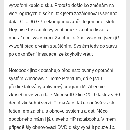
vytvoření kopie disku. Protože došlo ke změnám na
více logických discích, tak jsem zazálohoval všechna
data. Cca 36 GB nekomprimovaně. To jen pro jistotu.
Nejspíše by stačilo vytvořit pouze zálohu disku s
operačním systémem. Zálohu celého systému jsem již
vytvořil před prvním spuštěním. Systém tedy do stavu
po dokončení instalace lze kdykoliv vrátit.
Notebook jinak obsahuje předinstalovaný operační
systém Windows 7 Home Premium, dále jsou
předinstalovány antivirový program McAffee ve
zkušební verzi a dále Microsoft Office 2010 taktéž v 60
denní zkušební verzi. Firma Acer také dodává vlastní
řešení pro zálohu a obnovu systému a dat. Něco
obdobného mám i já u svého HP notebooku. V mém
případě šly obnovovací DVD disky vypálit pouze 1x.