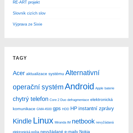
RE-ART projekt
Slovník cizích slov
Výprava ze Sixie
TAGY
Alternativní
Acer
aktualizace systému
Android
operační systém
Apple
baterie
chytrý telefon
elektronická
Core 2 Duo
defragmentace
gps
HP
instantní zprávy
komunikace
GMA 4500
HDD
Linux
Kindle
netbook
Miranda IM
nevyžádaná
nevyžádané e-maily
Nokia
elektronická pošta