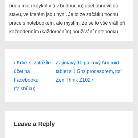
budu moci kdykoliv (i v budoucnu) opět obnovit do
stavu, ve kterém jsou nyní. Je to ze začátku trochu
práce s notebookem, ale myslím, že se to vše vrátí při
každodenním (každoročním) používání notebooku.
Post
Previous
Next
‹ Když si založíte
Zajímavý 10 palcový Android
Post
Post
navigation
účet na
tablet s 1 Ghz procesorem, toť
is
is
Facebooku
ZeniThink Z102 ›
(fejsbůku)
Leave a Reply