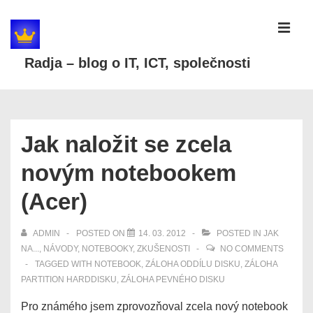
↓
Skip
MEN
to
Radja – blog o IT, ICT, společnosti
Main
Content
Main
Navigation
Jak naložit se zcela
novým notebookem
(Acer)
ADMIN
POSTED ON
14. 03. 2012
POSTED IN
JAK
NA...
,
NÁVODY
,
NOTEBOOKY
,
ZKUŠENOSTI
NO COMMENTS
TAGGED WITH
NOTEBOOK
,
ZÁLOHA ODDÍLU DISKU
,
ZÁLOHA
PARTITION HARDDISKU
,
ZÁLOHA PEVNÉHO DISKU
Pro známého jsem zprovozňoval zcela nový notebook