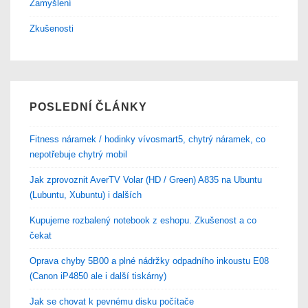
Zamyšlení
Zkušenosti
POSLEDNÍ ČLÁNKY
Fitness náramek / hodinky vívosmart5, chytrý náramek, co
nepotřebuje chytrý mobil
Jak zprovoznit AverTV Volar (HD / Green) A835 na Ubuntu
(Lubuntu, Xubuntu) i dalších
Kupujeme rozbalený notebook z eshopu. Zkušenost a co
čekat
Oprava chyby 5B00 a plné nádržky odpadního inkoustu E08
(Canon iP4850 ale i další tiskárny)
Jak se chovat k pevnému disku počítače