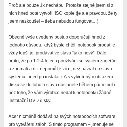
Proč ale pouze 1x nechápu. Protože stejně jsem si z
nich hned poté vytvořil ISO kopie (je ale pravdou, že ty
jsem nezkoušel – třeba nebudou fungovat…).
Obecně výše uvedený postup doporučuji hned z
jednoho důvodu. když byste chtěli notebook prodat je
vždy lepší jej prodávat ve stavu “jako nový”. Dále
proto, že po 1-2-4 letech používání se systém zaneřádí
a zpomalí a nic nepomůže více, než návrat do stavu
systému ihned po instalaci. A s vytvořeným obrazem
disku se do tohoto stavu dostanete během pár minut i
bez toho, že vám výrobce nedal k notebooku žádné
instalační DVD disky.
Acer nicméně dodává na svých noteboocích software
pro vytváření záloh. S tímto programem – jmenuje se