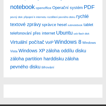
notebook
PDF
Operační systém
openoffice
rychlé
pevný disk
připojení k internetu
rozdělení pevného disku
textové zprávy
správce hesel
tablet
subnotebook
Ubuntu
telefonování přes internet
usb flash disk
Windows 8
Virtuální počítač
VoIP
Windows
Windows XP
záloha oddílu disku
Vista
záloha partition harddisku
záloha
pevného disku
šifrování