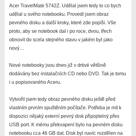
Acer TravelMate 5742Z. Udělal jsem tedy to co bych
udělal u svého notebooku. Provedl jsem obraz
pevného disku a další kroky, které zde popíši. Vše
proto, aby se notebook dal i po roce, dvou, třech
obnovit do scela stejného stavu v jakém byl jako
nový…
Nové notebooky jsou dnes již v drtivé většině
dodávány bez instalačních CD nebo DVD. Tak je tomu
i u popisovaného Aceru.
Vytvořil jsem tedy obraz pevného disku ještě před
vlastním prvním spuštěním počítače. Potřeba je mít k
dispozici nějaký externí pevný disk připojitelný přes
USB port. K mému překvapení bylo na pevném disku
notebooku cca 46 GB dat. Disk byl navíc rozdělen na