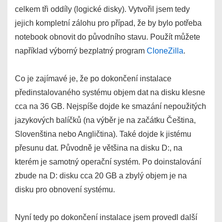
celkem tři oddíly (logické disky). Vytvořil jsem tedy
jejich kompletní zálohu pro případ, že by bylo potřeba
notebook obnovit do původního stavu. Použít můžete
například výborný bezplatný program
CloneZilla
.
Co je zajímavé je, že po dokončení instalace
předinstalovaného systému objem dat na disku klesne
cca na 36 GB. Nejspíše dojde ke smazání nepoužitých
jazykových balíčků (na výběr je na začátku Čeština,
Slovenština nebo Angličtina). Také dojde k jistému
přesunu dat. Původně je většina na disku D:, na
kterém je samotný operační systém. Po doinstalování
zbude na D: disku cca 20 GB a zbylý objem je na
disku pro obnovení systému.
Nyní tedy po dokončení instalace jsem provedl další