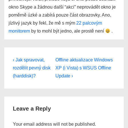
okno Skype a žádnou další “akci” neprovádět okno je
poměrně úzké a zabírá pouze část obrazovky. Ano,
jízlivý jazyk by řekl, že mě s mým
22 palcovým
monitorem
by to mohl být jedno, ale prostě není
.
Post
Previous
Next
‹ Jak spravovat,
Offline aktualizace Windows
Post
Post
navigation
rozdělit pevný disk
XP (i Vista) s WSUS Offline
is
is
(harddisk)?
Update ›
Leave a Reply
Your email address will not be published.