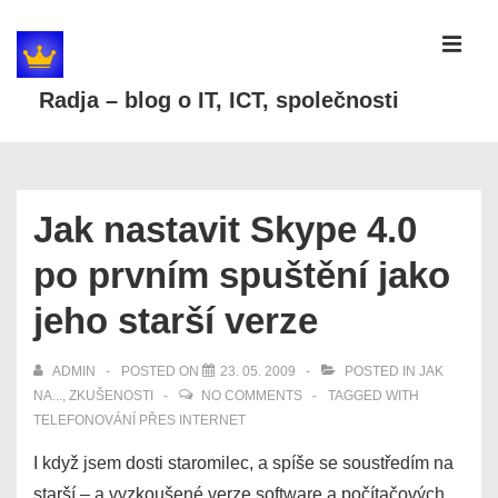
↓
Skip
MEN
to
Radja – blog o IT, ICT, společnosti
Main
Content
Main
Navigation
Jak nastavit Skype 4.0
po prvním spuštění jako
jeho starší verze
ADMIN
POSTED ON
23. 05. 2009
POSTED IN
JAK
NA...
,
ZKUŠENOSTI
NO COMMENTS
TAGGED WITH
TELEFONOVÁNÍ PŘES INTERNET
I když jsem dosti staromilec, a spíše se soustředím na
starší – a vyzkoušené verze software a počítačových