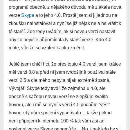
programů obecně, z nějakého důvodu mě zlákala nová
verze
Skype
a to jeho 4.0. Prostě jsem si ji jednou na
zkoušku nainstaloval a nyní se již nějak ne a ne vrátit k
té starší. Zde tedy uvádím jak si novou verzi nastavit
aby co nejvíce připomínala ty starší verze. Kdo 4.0
máte, víte že se vzhled kapku změnil.
Ještě jsem chtěl říci, že přes toutu 4.0 verzí jsem krátce
měl verzi 3.8 a před ní jsem tvrdošijně používal stále
verzi 2.5 a dle mého nebyla nijak extrémě špatná.
Vývojáři Skype tedy trvdí, že zejména u 4.0, ale
obecně s každou novou verzí se zlepšuje kvalita
hovoru, ale i mě se nyní s verzí 4.0 podařilo “vést”
hovor, kdy nám spojení vypadávalo… takže pokud
není připojení k internetu 100 % tak vám asi ani
poslední verze Skype nepomůže… No, jinak kdo by si