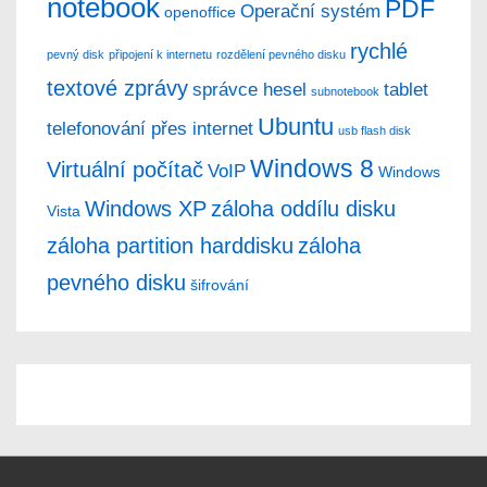
notebook
PDF
Operační systém
openoffice
rychlé
pevný disk
připojení k internetu
rozdělení pevného disku
textové zprávy
správce hesel
tablet
subnotebook
Ubuntu
telefonování přes internet
usb flash disk
Windows 8
Virtuální počítač
VoIP
Windows
Windows XP
záloha oddílu disku
Vista
záloha partition harddisku
záloha
pevného disku
šifrování