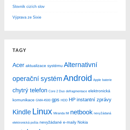
Slovník cizích slov
Výprava ze Sixie
TAGY
Alternativní
Acer
aktualizace systému
Android
operační systém
Apple
baterie
chytrý telefon
elektronická
Core 2 Duo
defragmentace
gps
HP
instantní zprávy
komunikace
GMA 4500
HDD
Linux
Kindle
netbook
Miranda IM
nevyžádaná
nevyžádané e-maily
Nokia
elektronická pošta