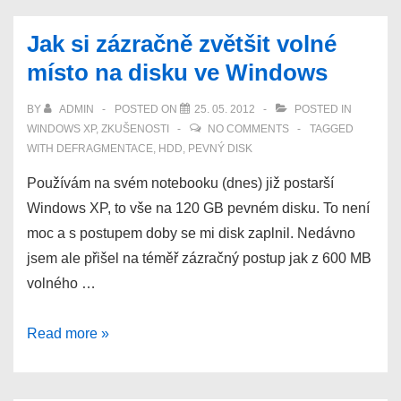
Jak si zázračně zvětšit volné
místo na disku ve Windows
BY
ADMIN
POSTED ON
25. 05. 2012
POSTED IN
WINDOWS XP
,
ZKUŠENOSTI
NO COMMENTS
TAGGED
WITH
DEFRAGMENTACE
,
HDD
,
PEVNÝ DISK
Používám na svém notebooku (dnes) již postarší
Windows XP, to vše na 120 GB pevném disku. To není
moc a s postupem doby se mi disk zaplnil. Nedávno
jsem ale přišel na téměř zázračný postup jak z 600 MB
volného …
Jak
Read more »
si
zázračně