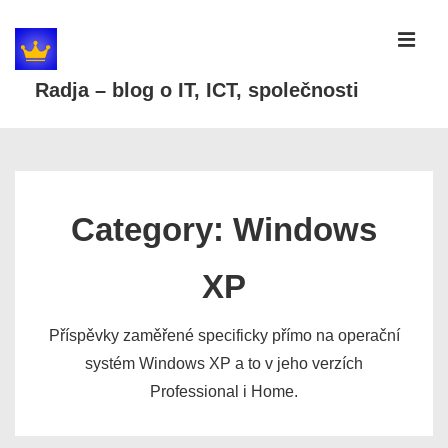
↓
Skip
MEN
to
Radja – blog o IT, ICT, společnosti
Main
Content
Main
Navigation
Category:
Windows
XP
Příspěvky zaměřené specificky přímo na operační
systém Windows XP a to v jeho verzích
Professional i Home.