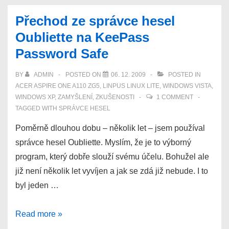
menu
Přechod ze správce hesel
z
Oubliette na KeePass
Windows
Password Safe
Vista
/
BY
ADMIN
POSTED ON
06. 12. 2009
POSTED IN
7
ACER ASPIRE ONE A110 ZG5
,
LINPUS LINUX LITE
,
WINDOWS VISTA
,
i
WINDOWS XP
,
ZAMYŠLENÍ
,
ZKUŠENOSTI
1 COMMENT
TAGGED WITH
SPRÁVCE HESEL
pro
Windows
Poměrně dlouhou dobu – několik let – jsem používal
XP
správce hesel Oubliette. Myslím, že je to výborný
program, který dobře slouží svému účelu. Bohužel ale
již není několik let vyvíjen a jak se zdá již nebude. I to
byl jeden …
Přechod
Read more »
ze