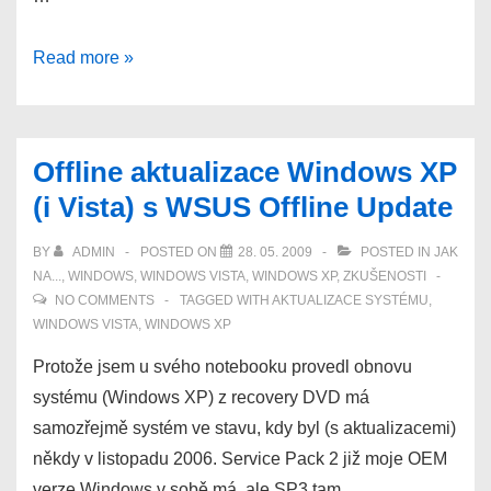
Jak
Read more »
zrušit
Přehrát
automaticky
Offline aktualizace Windows XP
aneb
(i Vista) s WSUS Offline Update
zakázání
funkce
BY
ADMIN
POSTED ON
28. 05. 2009
POSTED IN
JAK
automatické
NA...
,
WINDOWS
,
WINDOWS VISTA
,
WINDOWS XP
,
ZKUŠENOSTI
spuštění
NO COMMENTS
TAGGED WITH
AKTUALIZACE SYSTÉMU
,
WINDOWS VISTA
,
WINDOWS XP
ve
Windows
Protože jsem u svého notebooku provedl obnovu
XP
systému (Windows XP) z recovery DVD má
Home
samozřejmě systém ve stavu, kdy byl (s aktualizacemi)
i
někdy v listopadu 2006. Service Pack 2 již moje OEM
XP
verze Windows v sobě má, ale SP3 tam …