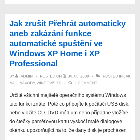
správce
hesel
Jak zrušit Přehrát automaticky
Oubliette
aneb zakázání funkce
na
automatické spuštění ve
KeePass
Windows XP Home i XP
Password
Safe
Professional
BY
ADMIN
POSTED ON
30. 05. 2009
POSTED IN
JAK
NA...
,
NÁVODY
,
WINDOWS XP
1 COMMENT
Určitě všichni majitelé operačního systému Windows
tuto funkci znáte. Poté co připojíte k počítači USB disk,
nebo vložíte CD, DVD médium nebo případně vložítre
do čtečky paměťovou kartu vyskočí malé dialogové
okénku upozorňující na to, že daný disk je procházen
…