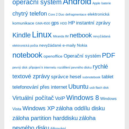
Android
operační systém
Apple
baterie
chytrý telefon
elektronická
Core 2 Duo
defragmentace
gps
HP
instantní zprávy
komunikace
GMA 4500
HDD
Linux
Kindle
netbook
Miranda IM
nevyžádaná
nevyžádané e-maily
Nokia
elektronická pošta
notebook
PDF
Operační systém
openoffice
rychlé
pevný disk
připojení k internetu
rozdělení pevného disku
textové zprávy
správce hesel
tablet
subnotebook
Ubuntu
telefonování přes internet
usb flash disk
Windows 8
Virtuální počítač
VoIP
Windows
Windows XP
záloha oddílu disku
Vista
záloha partition harddisku
záloha
pevného disku
šifrování