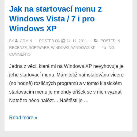
zvětšit
Jak na startovací menu z
volné
Windows Vista / 7 i pro
místo
Windows XP
na
disku
BY
ADMIN
POSTED ON
24. 11. 2011
POSTED IN
ve
RECENZE
,
SOFTWARE
,
WINDOWS
,
WINDOWS XP
NO
Windows
COMMENTS
Jedna z věcí, které mi na Windows XP nevyhovuje je
jeho startovací menu. Mám totiž nainstalováno vícero
(no hodně) rozličných programů a v tomto klasickém
startovacím menu je mnohdy oříšek se v nich vyznat.
Natož to něco nalézt… Naštěstí je …
Jak
Read more »
na
startovací