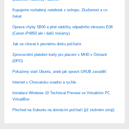
Kupujeme rozbalený notebook z eshopu. Zkušenost a co
čekat
Oprava chyby 5B00 a plné nádržky odpadního inkoustu E08
(Canon iP4850 ale i další tiskárny)
Jak se chovat k pevnému disku počítače
Zprovoznění platební karty pro placení v MHD v Ostravě
(DPO)
Pokažený start Ubuntu, aneb jak opravit GRUB zavaděč
Internet v Chorvatsku snadno a rychle
Instalace Windows 10 Technical Preview ve Virtuálním PC
VirtualBox
Přechod na Xubuntu na domácím počítači (již slušném stroji)