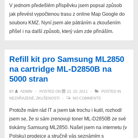
V jednom předešlém příspěvku jsem popsal způsob
jak převést vypočtenou trasu z online Map Google do
souboru KMZ. Nyní jsem ale pátráním a zkoušením
přišel i na další způsob, který vám zde přináším.
Refill kit pro Samsung ML2850
na cartridge ML-D2850B na
5000 stran
BY
ADMIN
POSTED ON
22. 10. 2011
POSTED IN
NEZAŘAZENÉ
,
ZKUŠENOSTI
NO COMMENTS
Protože mám rád IT a jsem tak trochu i kutil, rozhodl
jsem se, že si sám zrenovuji toner ML-D2850B ze své
tiskárny Samsung ML2850. Našel jsem na internetu (v
Polsku) prodejce a stručně vás seznámím s