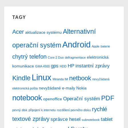
TAGY
Alternativní
Acer
aktualizace systému
Android
operační systém
Apple
baterie
chytrý telefon
elektronická
Core 2 Duo
defragmentace
gps
HP
instantní zprávy
komunikace
GMA 4500
HDD
Linux
Kindle
netbook
Miranda IM
nevyžádaná
nevyžádané e-maily
Nokia
elektronická pošta
notebook
PDF
Operační systém
openoffice
rychlé
pevný disk
připojení k internetu
rozdělení pevného disku
textové zprávy
správce hesel
tablet
subnotebook