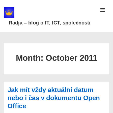
↓
Skip
MEN
to
Radja – blog o IT, ICT, společnosti
Main
Content
Main
Navigation
Month:
October 2011
Jak mít vždy aktuální datum
nebo i čas v dokumentu Open
Office