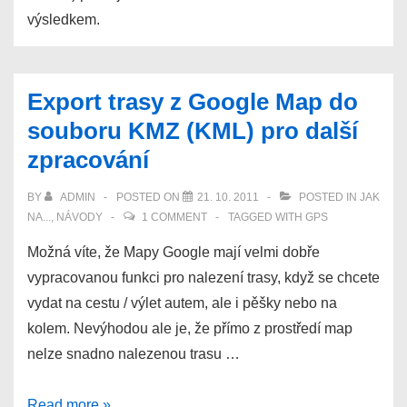
výsledkem.
Export trasy z Google Map do
souboru KMZ (KML) pro další
zpracování
BY
ADMIN
POSTED ON
21. 10. 2011
POSTED IN
JAK
NA...
,
NÁVODY
1 COMMENT
TAGGED WITH
GPS
Možná víte, že Mapy Google mají velmi dobře
vypracovanou funkci pro nalezení trasy, když se chcete
vydat na cestu / výlet autem, ale i pěšky nebo na
kolem. Nevýhodou ale je, že přímo z prostředí map
nelze snadno nalezenou trasu …
Export
Read more »