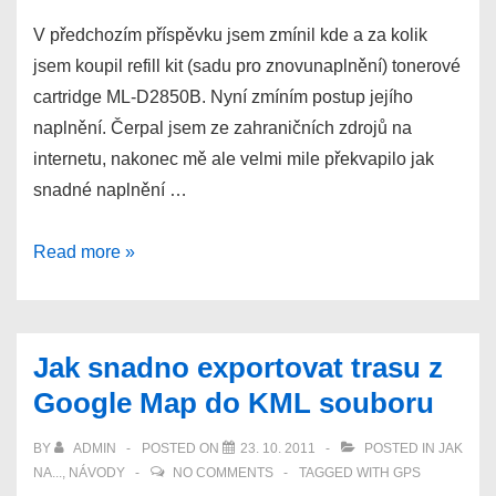
v
V předchozím příspěvku jsem zmínil kde a za kolik
dokumentu
jsem koupil refill kit (sadu pro znovunaplnění) tonerové
Open
cartridge ML-D2850B. Nyní zmíním postup jejího
Office
naplnění. Čerpal jsem ze zahraničních zdrojů na
internetu, nakonec mě ale velmi mile překvapilo jak
snadné naplnění …
Jak
Read more »
naplnit
tonerovou
cartridge
Jak snadno exportovat trasu z
ML-
Google Map do KML souboru
D2850B
(pro
BY
ADMIN
POSTED ON
23. 10. 2011
POSTED IN
JAK
Samsung)
NA...
,
NÁVODY
NO COMMENTS
TAGGED WITH
GPS