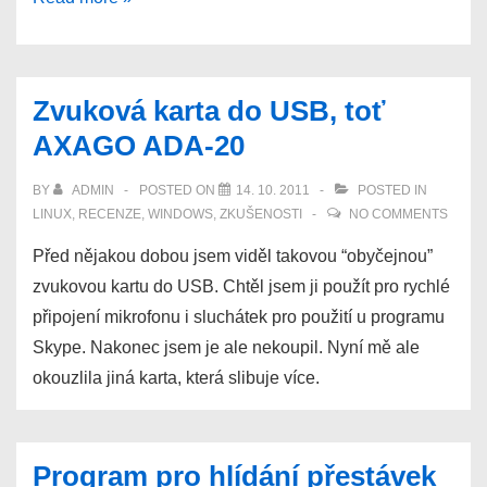
trasy
z
Google
Zvuková karta do USB, toť
Map
AXAGO ADA-20
do
souboru
BY
ADMIN
POSTED ON
14. 10. 2011
POSTED IN
KMZ
LINUX
,
RECENZE
,
WINDOWS
,
ZKUŠENOSTI
NO COMMENTS
(KML)
Před nějakou dobou jsem viděl takovou “obyčejnou”
pro
zvukovou kartu do USB. Chtěl jsem ji použít pro rychlé
další
připojení mikrofonu i sluchátek pro použití u programu
zpracování
Skype. Nakonec jsem je ale nekoupil. Nyní mě ale
okouzlila jiná karta, která slibuje více.
Program pro hlídání přestávek