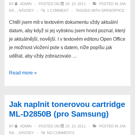
BY
ADMIN
POSTED ON
26. 10. 2011
POSTED IN
JAK
NA...
,
NÁVODY
1 COMMENT
TAGGED WITH
OPENOFFICE
Chtěl jsem mít v textovém dokumentu vždy aktuální
datum, aby když si jej vytisknu jsem hned poznal, který
je aktuálnější, novější. I v textovém editoru Open Office
je možnost vložení pole s datem, níže popíšu jak
udělat, aby vždy zobrazovalo …
Jak
Read more »
mít
vždy
aktuální
Jak naplnit tonerovou cartridge
datum
ML-D2850B (pro Samsung)
nebo
i
BY
ADMIN
POSTED ON
25. 10. 2011
POSTED IN
JAK
čas
NA...
,
NÁVODY
NO COMMENTS