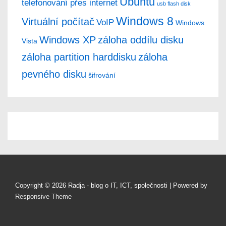
Ubuntu
telefonování přes internet
usb flash disk
Windows 8
Virtuální počítač
VoIP
Windows
Windows XP
záloha oddílu disku
Vista
záloha partition harddisku
záloha
pevného disku
šifrování
Copyright © 2026
Radja - blog o IT, ICT, společnosti
| Powered by
Responsive Theme