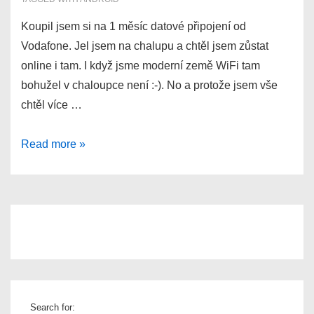
Koupil jsem si na 1 měsíc datové připojení od
Vodafone. Jel jsem na chalupu a chtěl jsem zůstat
online i tam. I když jsme moderní země WiFi tam
bohužel v chaloupce není :-). No a protože jsem vše
chtěl více …
Stahování
Read more »
torrentů
na
Android
telefonu
s
datovým
připojením
Search for: