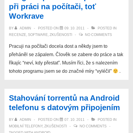
při práci na počítači, toť
Workrave
BY
ADMIN
POSTED ON
09. 10. 2011
POSTED IN
RECENZE
,
SOFTWARE
,
ZKUŠENOSTI
NO COMMENTS
Pracuji na počítači docela dost a někdy jsem to
přeháněl se zápalem. Člověk se zabere do práce a tak
říkajíc “neví, kdy přestat”. Musím říci, že s nalezením
tohoto programu jsem se do značné míry “vyléčil”
.
Stahování torrentů na Android
telefonu s datovým připojením
BY
ADMIN
POSTED ON
07. 10. 2011
POSTED IN
MOBILNÍ TELEFONY
,
ZKUŠENOSTI
NO COMMENTS
TAGGED WITH
ANDROID