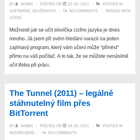
BY
ADMIN
POSTED ON
20. 03. 2011
POSTED IN
SOFTWARE
,
ZKUŠENOSTI
NO COMMENTS
TAGGED WITH
UČENÍ
Možností jak se učit slovíčka cizího jazyka je dnes
mnoho. Já jsem při svém hledání narazil na jeden
zajímavý program, který vám učení může “přinést”
přímo na váš počítač. A to tak, že se můžete nenásilně
učit třeba při práci.
The Tunnel (2011) – legálně
stáhnutelný film přes
BitTorrent
BY
ADMIN
POSTED ON
18. 03. 2011
POSTED IN
NEZAŘAZENÉ
NO COMMENTS