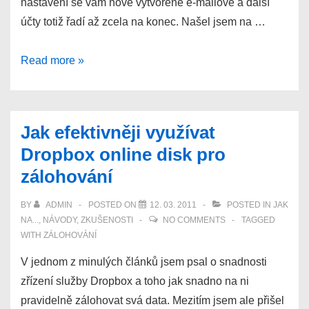
nastavení se vám nově vytvořené e-mailové a další
účty totiž řadí až zcela na konec. Našel jsem na …
Změna
Read more »
pořadí
ůčtů
v
Jak efektivněji využívat
Thunderbirdu
Dropbox online disk pro
zálohování
BY
ADMIN
POSTED ON
12. 03. 2011
POSTED IN
JAK
NA...
,
NÁVODY
,
ZKUŠENOSTI
NO COMMENTS
TAGGED
WITH
ZÁLOHOVÁNÍ
V jednom z minulých článků jsem psal o snadnosti
zřízení služby Dropbox a toho jak snadno na ni
pravidelně zálohovat svá data. Mezitím jsem ale přišel