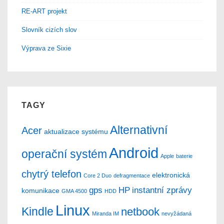
RE-ART projekt
Slovník cizích slov
Výprava ze Sixie
TAGY
Alternativní
Acer
aktualizace systému
Android
operační systém
Apple
baterie
chytrý telefon
elektronická
Core 2 Duo
defragmentace
gps
HP
instantní zprávy
komunikace
GMA 4500
HDD
Linux
Kindle
netbook
Miranda IM
nevyžádaná