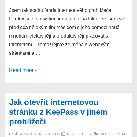
Jsem tak trochu fanda internetového prohlížeče
Firefox, ale to myslím nemění nic na faktu, že jsem se
před cca nějakým tím měsícem s jeho pomocí naučil
mnohem efektivněji a produktivněji pracovat s
internetem – samozřejmě zejména s webovými
stránkami a …
Produktivnější
Read more »
a
rychlejší
práce
Jak otevřít internetovou
s
stránku z KeePass v jiném
internetem
prohlížeči
za
pomocí
BY
ADMIN
POSTED ON
16. 03. 2011
POSTED IN
JAK