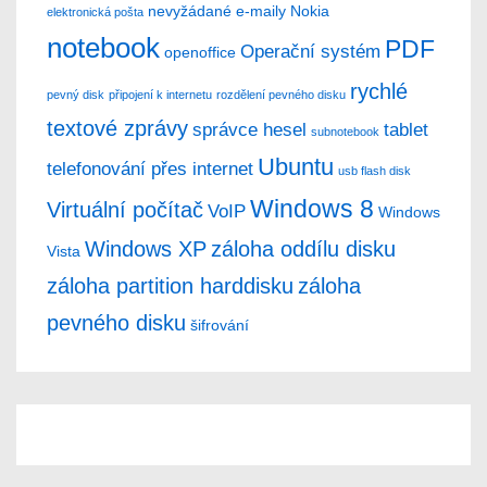
nevyžádané e-maily
Nokia
elektronická pošta
notebook
PDF
Operační systém
openoffice
rychlé
pevný disk
připojení k internetu
rozdělení pevného disku
textové zprávy
správce hesel
tablet
subnotebook
Ubuntu
telefonování přes internet
usb flash disk
Windows 8
Virtuální počítač
VoIP
Windows
Windows XP
záloha oddílu disku
Vista
záloha partition harddisku
záloha
pevného disku
šifrování