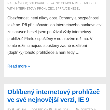
Firefoxu
NA...
,
NÁVODY
,
SOFTWARE
NO COMMENTS
TAGGED
WITH
INTERNETOVÝ PROHLÍŽEČ
,
SPRÁVCE HESEL
Obezřetnosti není nikdy dost. Ochrany a bezpečnosti
také ne. Při přihlašování do internetového bankovnictví
ze správce hesel jsem používal vždy internetový
prohlížeč FIrefox spuštěný v nouzovém režimu. V
tomto režimu nejsou spuštěny žádné rozšíření
(doplňky) tohoto prohlížeče a není tedy …
Jak
Read more »
otevřít
internetovou
stránku
Oblíbený internetový prohlížeč
z
ve své nejnovější verzi, IE 9
KeePass
v
BY
ADMIN
POSTED ON
15. 03. 2011
POSTED IN