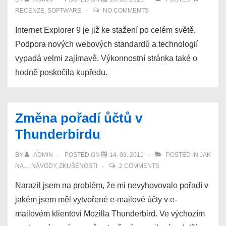
jiném
RECENZE
,
SOFTWARE
NO COMMENTS
prohlížeči
Internet Explorer 9 je již ke stažení po celém světě.
Podpora nových webových standardů a technologií
vypadá velmi zajímavě. Výkonnostní stránka také o
hodně poskočila kupředu.
Změna pořadí ůčtů v
Thunderbirdu
BY
ADMIN
POSTED ON
14. 03. 2011
POSTED IN
JAK
NA...
,
NÁVODY
,
ZKUŠENOSTI
2 COMMENTS
Narazil jsem na problém, že mi nevyhovovalo pořadí v
jakém jsem měl vytvořené e-mailové účty v e-
mailovém klientovi Mozilla Thunderbird. Ve výchozím