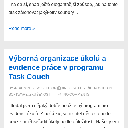
i na další, snad ještě elegantnější způsob, jak na tento
disk zálohovat jakýkoliv soubory …
Jak
Read more »
efektivněji
využívat
Dropbox
Výborná organizace úkolů a
online
evidence práce v programu
disk
Task Couch
pro
zálohování
BY
ADMIN
POSTED ON
06. 03. 2011
POSTED IN
SOFTWARE
,
ZKUŠENOSTI
NO COMMENTS
Hledal jsem nějaký dobře použitelný program pro
evidenci úkolů. Z počátku jsem chtěl něco co bude
pouze umět seřadit úkoly podle důležitosti. Našel jsem