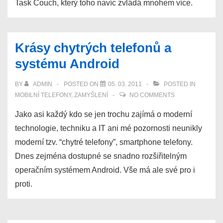
Task Couch, který toho navíc zvládá mnohem více.
Krásy chytrých telefonů a
systému Android
BY
ADMIN
POSTED ON
05. 03. 2011
POSTED IN
MOBILNÍ TELEFONY
,
ZAMYŠLENÍ
NO COMMENTS
Jako asi každý kdo se jen trochu zajímá o moderní
technologie, techniku a IT ani mé pozornosti neunikly
moderní tzv. “chytré telefony”, smartphone telefony.
Dnes zejména dostupné se snadno rozšiřitelným
operačním systémem Android. Vše má ale své pro i
proti.