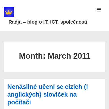
↓
Skip
MEN
to
Radja – blog o IT, ICT, společnosti
Main
Content
Main
Navigation
Month:
March 2011
Nenásilné učení se cizích (i
anglických) slovíček na
počítači