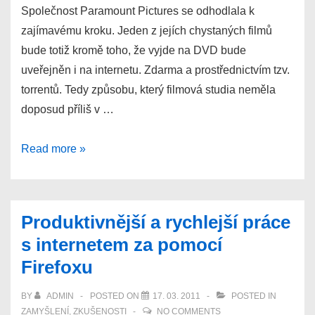
Společnost Paramount Pictures se odhodlala k
zajímavému kroku. Jeden z jejích chystaných filmů
bude totiž kromě toho, že vyjde na DVD bude
uveřejněn i na internetu. Zdarma a prostřednictvím tzv.
torrentů. Tedy způsobu, který filmová studia neměla
doposud příliš v …
The
Read more »
Tunnel
(2011)
–
Produktivnější a rychlejší práce
legálně
s internetem za pomocí
stáhnutelný
Firefoxu
film
přes
BY
ADMIN
POSTED ON
17. 03. 2011
POSTED IN
BitTorrent
ZAMYŠLENÍ
,
ZKUŠENOSTI
NO COMMENTS