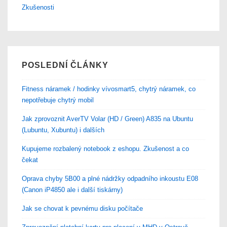
Zkušenosti
POSLEDNÍ ČLÁNKY
Fitness náramek / hodinky vívosmart5, chytrý náramek, co
nepotřebuje chytrý mobil
Jak zprovoznit AverTV Volar (HD / Green) A835 na Ubuntu
(Lubuntu, Xubuntu) i dalších
Kupujeme rozbalený notebook z eshopu. Zkušenost a co
čekat
Oprava chyby 5B00 a plné nádržky odpadního inkoustu E08
(Canon iP4850 ale i další tiskárny)
Jak se chovat k pevnému disku počítače