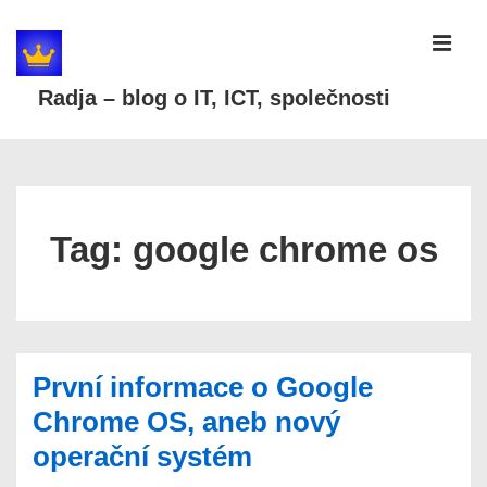
↓
Skip
MEN
to
Radja – blog o IT, ICT, společnosti
Main
Content
Main
Navigation
Tag:
google chrome os
První informace o Google
Chrome OS, aneb nový
operační systém