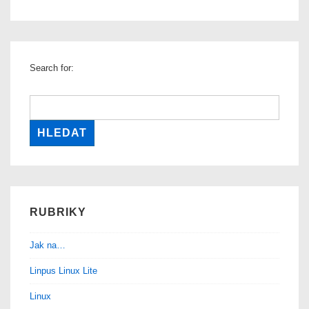
OS,
aneb
nový
operační
Search for:
systém
RUBRIKY
Jak na…
Linpus Linux Lite
Linux