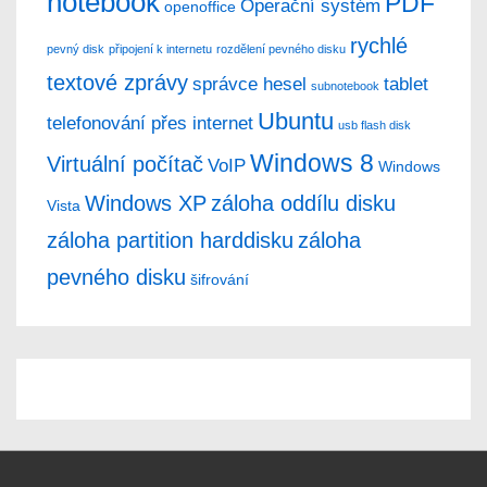
notebook
PDF
Operační systém
openoffice
rychlé
pevný disk
připojení k internetu
rozdělení pevného disku
textové zprávy
správce hesel
tablet
subnotebook
Ubuntu
telefonování přes internet
usb flash disk
Windows 8
Virtuální počítač
VoIP
Windows
Windows XP
záloha oddílu disku
Vista
záloha partition harddisku
záloha
pevného disku
šifrování