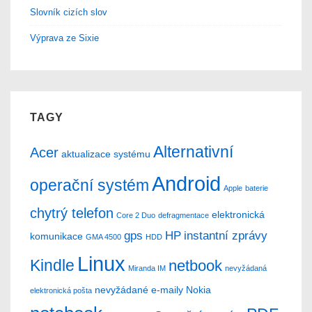
Slovník cizích slov
Výprava ze Sixie
TAGY
Alternativní
Acer
aktualizace systému
Android
operační systém
Apple
baterie
chytrý telefon
elektronická
Core 2 Duo
defragmentace
gps
HP
instantní zprávy
komunikace
GMA 4500
HDD
Linux
Kindle
netbook
Miranda IM
nevyžádaná
nevyžádané e-maily
Nokia
elektronická pošta