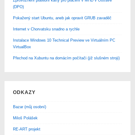
Zprovoznění platební karty pro placení v MHD v Ostravě
(DPO)
Pokažený start Ubuntu, aneb jak opravit GRUB zavaděč
Internet v Chorvatsku snadno a rychle
Instalace Windows 10 Technical Preview ve Virtuálním PC
VirtualBox
Přechod na Xubuntu na domácím počítači (již slušném stroji)
ODKAZY
Bazar (můj osobní)
Miloš Polášek
RE-ART projekt