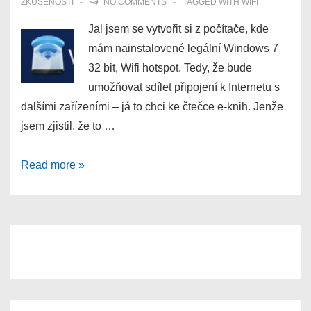
ZKUŠENOSTI
NO COMMENTS
TAGGED WITH
WIFI
Jal jsem se vytvořit si z počítače, kde
mám nainstalovené legální Windows 7
32 bit, Wifi hotspot. Tedy, že bude
umožňovat sdílet připojení k Internetu s
dalšími zařízeními – já to chci ke čtečce e-knih. Jenže
jsem zjistil, že to …
Nepříliš
Read more »
úspěšné
vytvoření
Wifi
hotspotu
z
PC
s