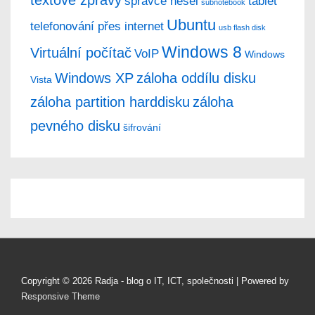
správce hesel
tablet
subnotebook
Ubuntu
telefonování přes internet
usb flash disk
Windows 8
Virtuální počítač
VoIP
Windows
Windows XP
záloha oddílu disku
Vista
záloha partition harddisku
záloha
pevného disku
šifrování
Copyright © 2026
Radja - blog o IT, ICT, společnosti
| Powered by
Responsive Theme