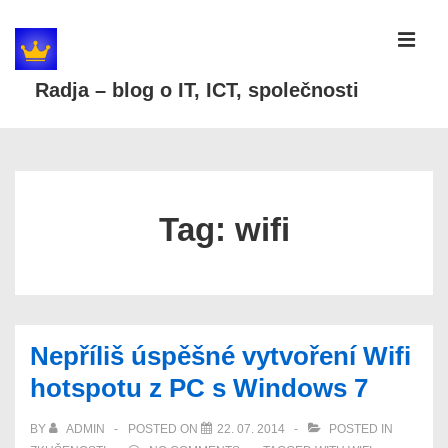
↓
Skip
MEN
to
Radja – blog o IT, ICT, společnosti
Main
Content
Main
Navigation
Tag:
wifi
Nepříliš úspěšné vytvoření Wifi
hotspotu z PC s Windows 7
BY
ADMIN
POSTED ON
22. 07. 2014
POSTED IN