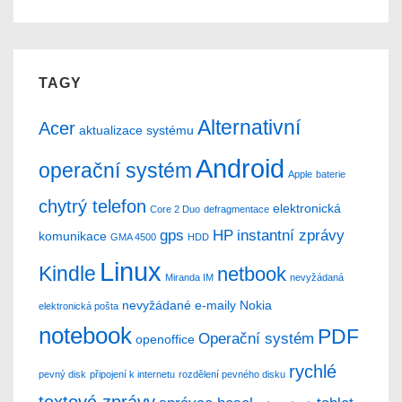
TAGY
Alternativní
Acer
aktualizace systému
Android
operační systém
Apple
baterie
chytrý telefon
elektronická
Core 2 Duo
defragmentace
gps
HP
instantní zprávy
komunikace
GMA 4500
HDD
Linux
Kindle
netbook
Miranda IM
nevyžádaná
nevyžádané e-maily
Nokia
elektronická pošta
notebook
PDF
Operační systém
openoffice
rychlé
pevný disk
připojení k internetu
rozdělení pevného disku
textové zprávy