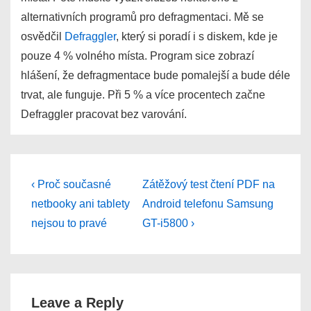
alternativních programů pro defragmentaci. Mě se
osvědčil
Defraggler
, který si poradí i s diskem, kde je
pouze 4 % volného místa. Program sice zobrazí
hlášení, že defragmentace bude pomalejší a bude déle
trvat, ale funguje. Při 5 % a více procentech začne
Defraggler pracovat bez varování.
Post
Previous
Next
‹ Proč současné
Zátěžový test čtení PDF na
Post
Post
navigation
netbooky ani tablety
Android telefonu Samsung
is
is
nejsou to pravé
GT-i5800 ›
Leave a Reply