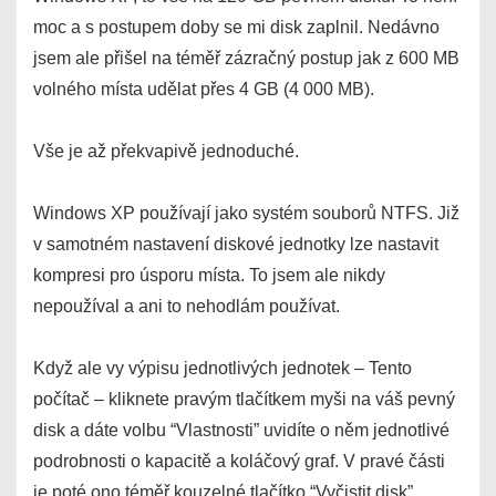
moc a s postupem doby se mi disk zaplnil. Nedávno
jsem ale přišel na téměř zázračný postup jak z 600 MB
volného místa udělat přes 4 GB (4 000 MB).
Vše je až překvapivě jednoduché.
Windows XP používají jako systém souborů NTFS. Již
v samotném nastavení diskové jednotky lze nastavit
kompresi pro úsporu místa. To jsem ale nikdy
nepoužíval a ani to nehodlám používat.
Když ale vy výpisu jednotlivých jednotek – Tento
počítač – kliknete pravým tlačítkem myši na váš pevný
disk a dáte volbu “Vlastnosti” uvidíte o něm jednotlivé
podrobnosti o kapacitě a koláčový graf. V pravé části
je poté ono téměř kouzelné tlačítko “Vyčistit disk”.