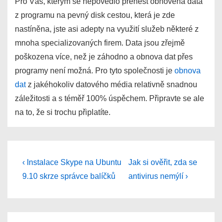
Pro Vás, kterým se nepovedlo přenést obnovená data
z programu na pevný disk cestou, která je zde
nastíněna, jste asi adepty na využití služeb některé z
mnoha specializovaných firem. Data jsou zřejmě
poškozena více, než je záhodno a obnova dat přes
programy není možná. Pro tyto společnosti je
obnova
dat
z jakéhokoliv datového média relativně snadnou
záležitosti a s téměř 100% úspěchem. Připravte se ale
na to, že si trochu připlatíte.
Post
Previous
Next
‹ Instalace Skype na Ubuntu
Jak si ověřit, zda se
Post
Post
navigation
9.10 skrze správce balíčků
antivirus nemýlí ›
is
is