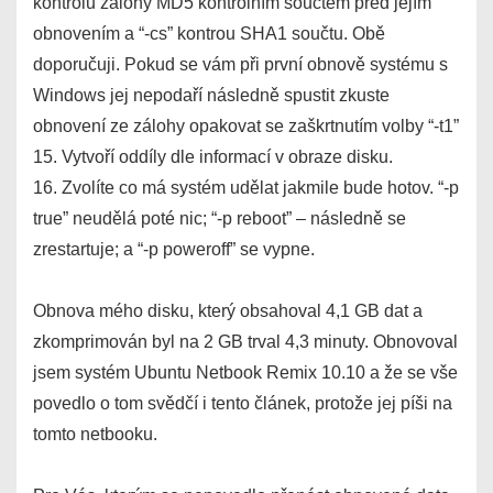
kontrolu zálohy MD5 kontrolním součtem před jejím
obnovením a “-cs” kontrou SHA1 součtu. Obě
doporučuji. Pokud se vám při první obnově systému s
Windows jej nepodaří následně spustit zkuste
obnovení ze zálohy opakovat se zaškrtnutím volby “-t1”
15. Vytvoří oddíly dle informací v obraze disku.
16. Zvolíte co má systém udělat jakmile bude hotov. “-p
true” neudělá poté nic; “-p reboot” – následně se
zrestartuje; a “-p poweroff” se vypne.
Obnova mého disku, který obsahoval 4,1 GB dat a
zkomprimován byl na 2 GB trval 4,3 minuty. Obnovoval
jsem systém Ubuntu Netbook Remix 10.10 a že se vše
povedlo o tom svědčí i tento článek, protože jej píši na
tomto netbooku.