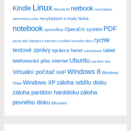
Linux
Kindle
netbook
Miranda IM
nevyžádaná
nevyžádané e-maily
Nokia
elektronická pošta
notebook
PDF
Operační systém
openoffice
rychlé
pevný disk
připojení k internetu
rozdělení pevného disku
textové zprávy
správce hesel
tablet
subnotebook
Ubuntu
telefonování přes internet
usb flash disk
Windows 8
Virtuální počítač
VoIP
Windows
Windows XP
záloha oddílu disku
Vista
záloha partition harddisku
záloha
pevného disku
šifrování