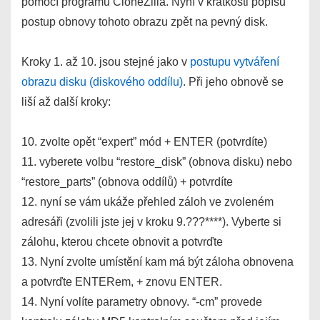
pomocí programu CloneZilla. Nyní v krátkosti popíšu
postup obnovy tohoto obrazu zpět na pevný disk.
Kroky 1. až 10. jsou stejné jako v
postupu vytváření
obrazu disku (diskového oddílu)
. Při jeho obnově se
liší až další kroky:
10. zvolte opět “expert” mód + ENTER (potvrdíte)
11. vyberete volbu “restore_disk” (obnova disku) nebo
“restore_parts” (obnova oddílů) + potvrdíte
12. nyní se vám ukáže přehled záloh ve zvoleném
adresáři (zvolili jste jej v kroku 9.???****). Vyberte si
zálohu, kterou chcete obnovit a potvrďte
13. Nyní zvolte umístění kam má být záloha obnovena
a potvrďte ENTERem, + znovu ENTER.
14. Nyní volíte parametry obnovy. “-cm” provede