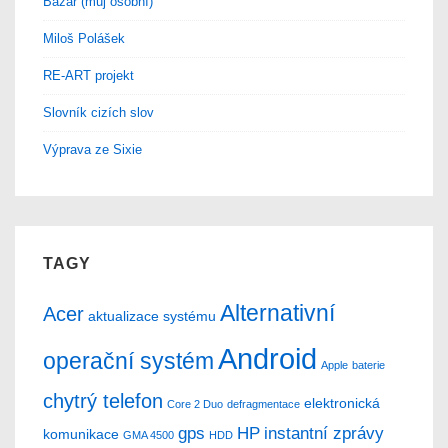
Bazar (můj osobní)
Miloš Polášek
RE-ART projekt
Slovník cizích slov
Výprava ze Sixie
TAGY
Alternativní
Acer
aktualizace systému
Android
operační systém
Apple
baterie
chytrý telefon
elektronická
Core 2 Duo
defragmentace
gps
HP
instantní zprávy
komunikace
GMA 4500
HDD