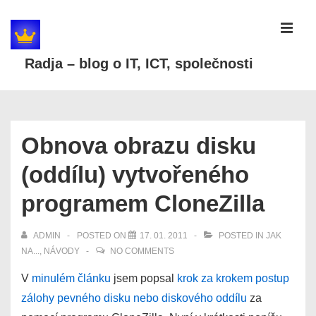
↓
Skip
MEN
to
Radja – blog o IT, ICT, společnosti
Main
Content
Main
Navigation
Obnova obrazu disku
(oddílu) vytvořeného
programem CloneZilla
ADMIN
POSTED ON
17. 01. 2011
POSTED IN
JAK
NA...
,
NÁVODY
NO COMMENTS
V
minulém článku
jsem popsal
krok za krokem postup
zálohy pevného disku nebo diskového oddílu
za