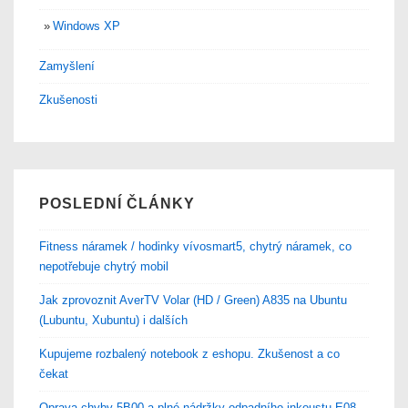
Windows XP
Zamyšlení
Zkušenosti
POSLEDNÍ ČLÁNKY
Fitness náramek / hodinky vívosmart5, chytrý náramek, co
nepotřebuje chytrý mobil
Jak zprovoznit AverTV Volar (HD / Green) A835 na Ubuntu
(Lubuntu, Xubuntu) i dalších
Kupujeme rozbalený notebook z eshopu. Zkušenost a co
čekat
Oprava chyby 5B00 a plné nádržky odpadního inkoustu E08