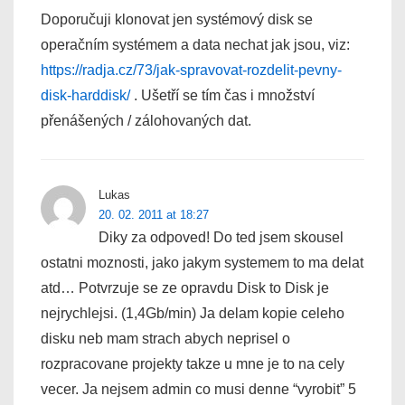
Doporučuji klonovat jen systémový disk se
operačním systémem a data nechat jak jsou, viz:
https://radja.cz/73/jak-spravovat-rozdelit-pevny-
disk-harddisk/
. Ušetří se tím čas i množství
přenášených / zálohovaných dat.
Lukas
20. 02. 2011 at 18:27
Diky za odpoved! Do ted jsem skousel
ostatni moznosti, jako jakym systemem to ma delat
atd… Potvrzuje se ze opravdu Disk to Disk je
nejrychlejsi. (1,4Gb/min) Ja delam kopie celeho
disku neb mam strach abych neprisel o
rozpracovane projekty takze u mne je to na cely
vecer. Ja nejsem admin co musi denne “vyrobit” 5