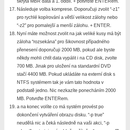
skrytá MBR data a 1. oddíl. + potvrďte ENTERem.
Následuje volba komprese. Doporučuji zvolit “-z1”
pro rychlé kopírování a větší velikost zálohy nebo
“-z2” pro pomalejší a menší zálohu. + ENTER.
Nyní máte možnost zvolit na jak veliké kusy má být
záloha “rozsekána” pro šikovnost případného
přenesení doporučuji 2000 MB, pokud ale byste
někdy mohli chtít data vypálit i na CD disk, zvolte
700 MB. Jinak pro uložení na standardní DVD
stačí 4400 MB. Pokud ukládáte na externí disk s
NTFS systémem tak je vám tato hodnota v
podstatě jedno. Nic nezkazíte ponecháním 2000
MB. Potvrďte ENTERem.
a na konec volíte co má systém provést po
dokončení vytváření obrazu disku. “-p true”
neudělá nic a čeká následně na vaši akci, “-p