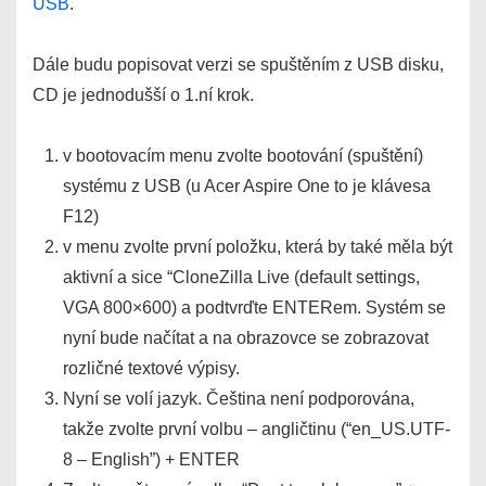
USB
.
Dále budu popisovat verzi se spuštěním z USB disku,
CD je jednodušší o 1.ní krok.
v bootovacím menu zvolte bootování (spuštění)
systému z USB (u Acer Aspire One to je klávesa
F12)
v menu zvolte první položku, která by také měla být
aktivní a sice “CloneZilla Live (default settings,
VGA 800×600) a podtvrďte ENTERem. Systém se
nyní bude načítat a na obrazovce se zobrazovat
rozličné textové výpisy.
Nyní se volí jazyk. Čeština není podporována,
takže zvolte první volbu – angličtinu (“en_US.UTF-
8 – English”) + ENTER