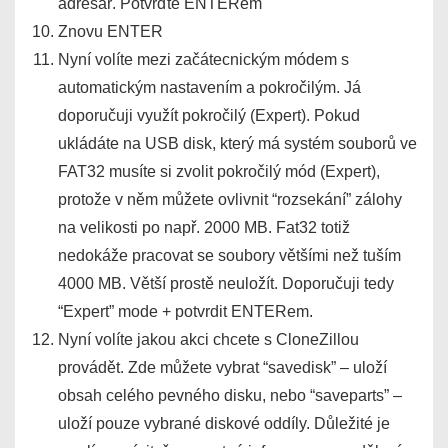
adresář. Potvrďte ENTERem
Znovu ENTER
Nyní volíte mezi začátecnickým módem s
automatickým nastavením a pokročilým. Já
doporučuji využít pokročilý (Expert). Pokud
ukládáte na USB disk, který má systém souborů ve
FAT32 musíte si zvolit pokročilý mód (Expert),
protože v něm můžete ovlivnit “rozsekání” zálohy
na velikosti po např. 2000 MB. Fat32 totiž
nedokáže pracovat se soubory většími než tuším
4000 MB. Větší prostě neuložít. Doporučuji tedy
“Expert” mode + potvrdit ENTERem.
Nyní volíte jakou akci chcete s CloneZillou
provádět. Zde můžete vybrat “savedisk” – uloží
obsah celého pevného disku, nebo “saveparts” –
uloží pouze vybrané diskové oddíly. Důležité je