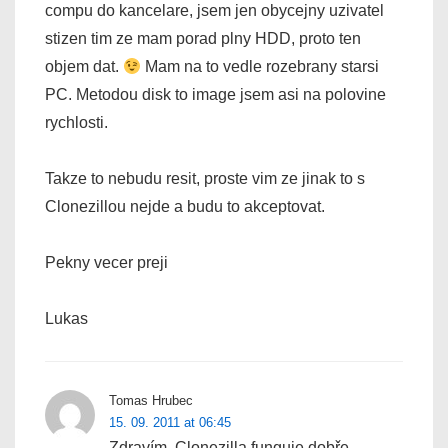
compu do kancelare, jsem jen obycejny uzivatel
stizen tim ze mam porad plny HDD, proto ten
objem dat.
Mam na to vedle rozebrany starsi
PC. Metodou disk to image jsem asi na polovine
rychlosti.
Takze to nebudu resit, proste vim ze jinak to s
Clonezillou nejde a budu to akceptovat.
Pekny vecer preji
Lukas
Tomas Hrubec
15. 09. 2011 at 06:45
Zdravím, Clonezilla funguje dobře,