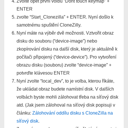
Zvolte opět první volbu “Dont touch keymap” +
ENTER
zvolte “Start_Clonezilla” + ENTER. Nyní došlo k
samotnému spuštění CloneZilly.
Nyní máte na výběr dvě možnosti. Vztvořit obraz
disku do souboru (“device-image”) nebo
zkopírování disku na další disk, který je aktuálně k
počítači připojený (“device-device”). Pro vytvoření
obrazu disku (souboru) zvolte “device-image” +
potvrďte klávesou ENTER
Nyní zvolte “local_dev”, to je volba, kterou říkáte,
že ukládat obraz budete namístní disk. V dalších
volbách byste mohli zálohovat třeba na síťový disk
atd. (Jak jsem zálohoval na síťový disk popisuji v
článku:
Zálohování oddílu disku s CloneZilla na
síťový disk
.