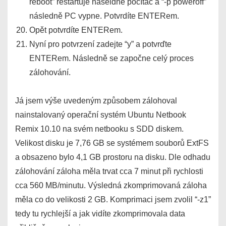
reboot” restartuje náseldně počítač a “-p poweroff”
následně PC vypne. Potvrdíte ENTERem.
Opět potvrdíte ENTERem.
Nyní pro potvrzení zadejte “y” a potvrďte
ENTERem. Následně se započne celý proces
zálohování.
Já jsem výše uvedeným způsobem zálohoval
nainstalovaný operační systém Ubuntu Netbook
Remix 10.10 na svém netbooku s SDD diskem.
Velikost disku je 7,76 GB se systémem souborů ExtFS
a obsazeno bylo 4,1 GB prostoru na disku. Dle odhadu
zálohování záloha měla trvat cca 7 minut při rychlosti
cca 560 MB/minutu. Výsledná zkomprimovaná záloha
měla co do velikosti 2 GB. Komprimaci jsem zvolil “-z1”
tedy tu rychlejší a jak vidíte zkomprimovala data