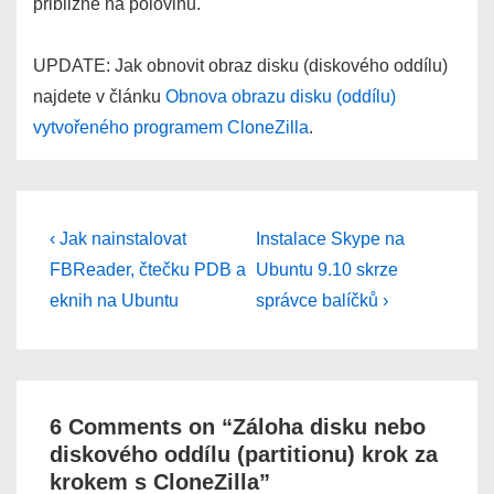
přibližně na polovinu.
UPDATE: Jak obnovit obraz disku (diskového oddílu)
najdete v článku
Obnova obrazu disku (oddílu)
vytvořeného programem CloneZilla
.
Post
Previous
Next
‹ Jak nainstalovat
Instalace Skype na
Post
Post
navigation
FBReader, čtečku PDB a
Ubuntu 9.10 skrze
is
is
eknih na Ubuntu
správce balíčků ›
6 Comments on “
Záloha disku nebo
diskového oddílu (partitionu) krok za
krokem s CloneZilla
”