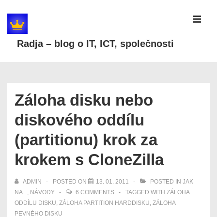
↓
Skip
MEN
to
Radja – blog o IT, ICT, společnosti
Main
Content
Main
Navigation
Záloha disku nebo
diskového oddílu
(partitionu) krok za
krokem s CloneZilla
ADMIN
POSTED ON
13. 01. 2011
POSTED IN
JAK
NA...
,
NÁVODY
6 COMMENTS
TAGGED WITH
ZÁLOHA
ODDÍLU DISKU
,
ZÁLOHA PARTITION HARDDISKU
,
ZÁLOHA
PEVNÉHO DISKU