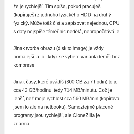
že je rychlejší. Tím spíše, pokud pracuješ
(kopíruješ) z jednoho fyzického HDD na druhý
fyzický. Může totiž číst a zapisovat najednou, CPU
s daty nejspíše téměř nic nedělá, nepropočítává je.
Jinak tvorba obrazu (disk to image) je vždy
pomalejší, a to i když se vybere varianta téměř bez
komprese.
Jinak časy, které uvádíš (300 GB za 7 hodin) to je
cca 42 GB/hodinu, tedy 714 MB/minutu. Což je
lepší, než moje rychlost cca 560 MB/min (kopíroval
jsem to ale na netbooku). Samozřejmě placené
programy jsou rychlejší, ale CloneZilla je
zdarma…