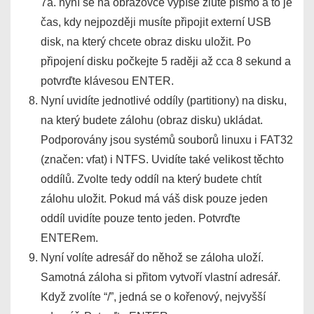
7a. nyní se na obrazovce vypíše žluté písmo a to je
čas, kdy nejpozději musíte připojit externí USB
disk, na který chcete obraz disku uložit. Po
připojení disku počkejte 5 raději až cca 8 sekund a
potvrďte klávesou ENTER.
Nyní uvidíte jednotlivé oddíly (partitiony) na disku,
na který budete zálohu (obraz disku) ukládat.
Podporovány jsou systémů souborů linuxu i FAT32
(značen: vfat) i NTFS. Uvidíte také velikost těchto
oddílů. Zvolte tedy oddíl na který budete chtít
zálohu uložit. Pokud má váš disk pouze jeden
oddíl uvidíte pouze tento jeden. Potvrďte
ENTERem.
Nyní volíte adresář do něhož se záloha uloží.
Samotná záloha si přitom vytvoří vlastní adresář.
Když zvolíte “/”, jedná se o kořenový, nejvyšší