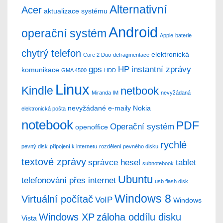
Alternativní
Acer
aktualizace systému
Android
operační systém
Apple
baterie
chytrý telefon
elektronická
Core 2 Duo
defragmentace
gps
HP
instantní zprávy
komunikace
GMA 4500
HDD
Linux
Kindle
netbook
Miranda IM
nevyžádaná
nevyžádané e-maily
Nokia
elektronická pošta
notebook
PDF
Operační systém
openoffice
rychlé
pevný disk
připojení k internetu
rozdělení pevného disku
textové zprávy
správce hesel
tablet
subnotebook
Ubuntu
telefonování přes internet
usb flash disk
Windows 8
Virtuální počítač
VoIP
Windows
Windows XP
záloha oddílu disku
Vista