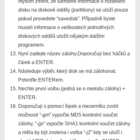
myslím zmínit, že samotné informace o rozdělení
disku na diskové oddíly (partitiony) se uloží pouze
pokud provedete “savedisk”. Případně byste
museli informace o velikostech jednotlivých
diskových oddílů uložit nějakým dalším
programem.
Nyní zadejte název zálohy.Doporučuji bez háčků a
čárek a ENTER.
Následuje výběr, který disk se má zálohovat.
Potvrďte ENTERem.
Nechte první volbu (jedná se o metodu zálohy) +
ENTER.
Doporučuji s pomocí šipek a mezerníku zvolit
možnosti “-gm” vypočte MD5 kontrolní součet
zálohy, “-gs” vypočte SHA1 kontrolní součet zálohy
a měla by být zvolena i volba “-j2” kdy se uloží i