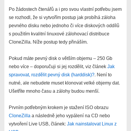
Po žádostech čtenářů a i pro svou vlastní potřebu jsem
se rozhodl, že si vytvořím postup jak probíhá záloha
pevného disku nebo jednoho či více diskových oddílů
s použitím kvalitní linuxové zálohovací distribuce
CloneZilla. Níže postup tedy přináším.
Pokud máte pevný disk o větším objemu – 250 Gb
nebo více – doporučuji si jej rozdělit, viz článek
Jak
spravovat, rozdělit pevný disk (harddisk)?
. Není to
nutné, ale nebudete muset klonovat velké objemy dat.
Ušetříte mnoho času a zálohy budou menší.
Prvním potřebným krokem je stažení ISO obrazu
CloneZilla
a následně jeho vypálení na CD nebo
vytvoření Live USB, článek:
Jak nainstalovat Linux z