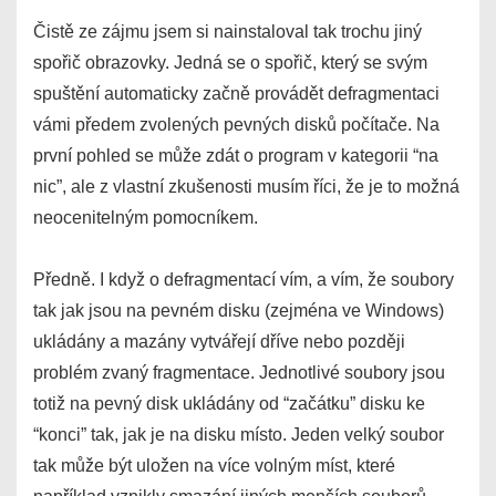
Čistě ze zájmu jsem si nainstaloval tak trochu jiný
spořič obrazovky. Jedná se o spořič, který se svým
spuštění automaticky začně provádět defragmentaci
vámi předem zvolených pevných disků počítače. Na
první pohled se může zdát o program v kategorii “na
nic”, ale z vlastní zkušenosti musím říci, že je to možná
neocenitelným pomocníkem.
Předně. I když o defragmentací vím, a vím, že soubory
tak jak jsou na pevném disku (zejména ve Windows)
ukládány a mazány vytvářejí dříve nebo později
problém zvaný fragmentace. Jednotlivé soubory jsou
totiž na pevný disk ukládány od “začátku” disku ke
“konci” tak, jak je na disku místo. Jeden velký soubor
tak může být uložen na více volným míst, které