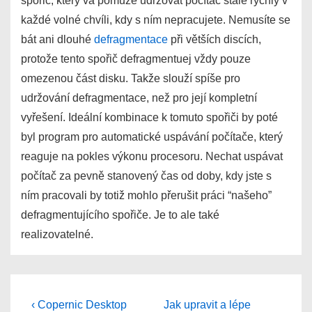
spořič, který vá pomůže udržovat počítač stále rychlý v
každé volné chvíli, kdy s ním nepracujete. Nemusíte se
bát ani dlouhé
defragmentace
při větších discích,
protože tento spořič defragmentuej vždy pouze
omezenou část disku. Takže slouží spíše pro
udržování defragmentace, než pro její kompletní
vyřešení. Ideální kombinace k tomuto spořiči by poté
byl program pro automatické uspávání počítače, který
reaguje na pokles výkonu procesoru. Nechat uspávat
počítač za pevně stanovený čas od doby, kdy jste s
ním pracovali by totiž mohlo přerušit práci “našeho”
defragmentujícího spořiče. Je to ale také
realizovatelné.
Post
Previous
Next
‹ Copernic Desktop
Jak upravit a lépe