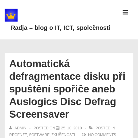
↓
Skip
MEN
to
Radja – blog o IT, ICT, společnosti
Main
Content
Main
Navigation
Automatická
defragmentace disku při
spuštění spořiče aneb
Auslogics Disc Defrag
Screensaver
ADMIN
POSTED ON
25. 10. 2010
POSTED IN
RECENZE
,
SOFTWARE
,
ZKUŠENOSTI
NO COMMENTS