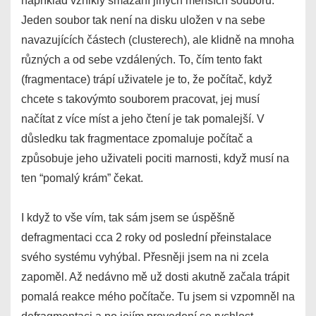
například vznikly smazání jiných menších souborů.
Jeden soubor tak není na disku uložen v na sebe
navazujících částech (clusterech), ale klidně na mnoha
různých a od sebe vzdálených. To, čím tento fakt
(fragmentace) trápí uživatele je to, že počítač, když
chcete s takovýmto souborem pracovat, jej musí
načítat z více míst a jeho čtení je tak pomalejší. V
důsledku tak fragmentace zpomaluje počítač a
způsobuje jeho uživateli pociti marnosti, když musí na
ten “pomalý krám” čekat.
I když to vše vím, tak sám jsem se úspěšně
defragmentaci cca 2 roky od poslední přeinstalace
svého systému vyhýbal. Přesněji jsem na ni zcela
zapoměl. Až nedávno mě už dosti akutně začala trápit
pomalá reakce mého počítače. Tu jsem si vzpomněl na