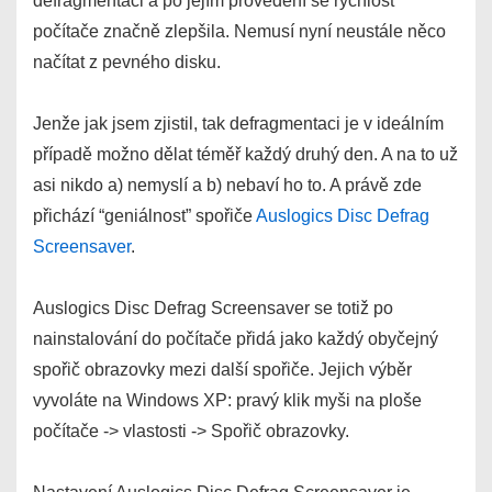
defragmentaci a po jejím provedení se rychlost
počítače značně zlepšila. Nemusí nyní neustále něco
načítat z pevného disku.
Jenže jak jsem zjistil, tak defragmentaci je v ideálním
případě možno dělat téměř každý druhý den. A na to už
asi nikdo a) nemyslí a b) nebaví ho to. A právě zde
přichází “geniálnost” spořiče
Auslogics Disc Defrag
Screensaver
.
Auslogics Disc Defrag Screensaver se totiž po
nainstalování do počítače přidá jako každý obyčejný
spořič obrazovky mezi další spořiče. Jejich výběr
vyvoláte na Windows XP: pravý klik myši na ploše
počítače -> vlastosti -> Spořič obrazovky.