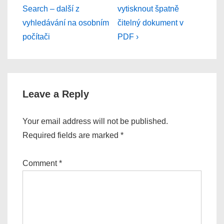
Post
Post
navigation
Search – další z
vytisknout špatně
is
is
vyhledávání na osobním
čitelný dokument v
počítači
PDF ›
Leave a Reply
Your email address will not be published.
Required fields are marked
*
Comment
*