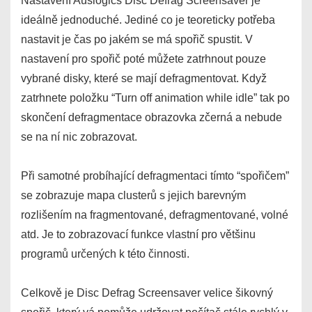
Nastavení Auslogics Disc Defrag Screensaver je
ideálně jednoduché. Jediné co je teoreticky potřeba
nastavit je čas po jakém se má spořič spustit. V
nastavení pro spořič poté můžete zatrhnout pouze
vybrané disky, které se mají defragmentovat. Když
zatrhnete položku “Turn off animation while idle” tak po
skončení defragmentace obrazovka zčerná a nebude
se na ní nic zobrazovat.
Při samotné probíhající defragmentaci tímto “spořičem”
se zobrazuje mapa clusterů s jejich barevným
rozlišením na fragmentované, defragmentované, volné
atd. Je to zobrazovací funkce vlastní pro většinu
programů určených k této činnosti.
Celkově je Disc Defrag Screensaver velice šikovný