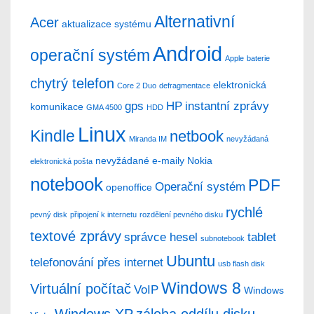
Alternativní
Acer
aktualizace systému
Android
operační systém
Apple
baterie
chytrý telefon
elektronická
Core 2 Duo
defragmentace
gps
HP
instantní zprávy
komunikace
GMA 4500
HDD
Linux
Kindle
netbook
Miranda IM
nevyžádaná
nevyžádané e-maily
Nokia
elektronická pošta
notebook
PDF
Operační systém
openoffice
rychlé
pevný disk
připojení k internetu
rozdělení pevného disku
textové zprávy
správce hesel
tablet
subnotebook
Ubuntu
telefonování přes internet
usb flash disk
Windows 8
Virtuální počítač
VoIP
Windows
Windows XP
záloha oddílu disku