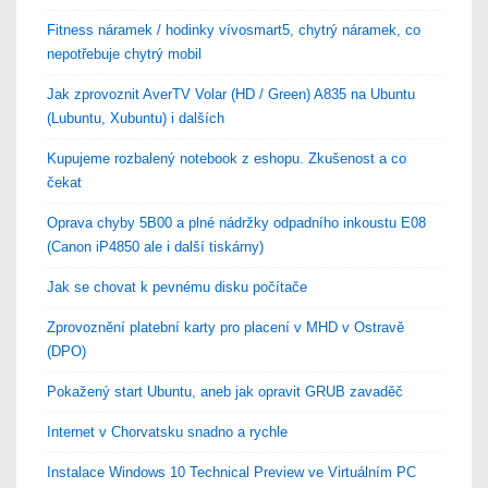
Fitness náramek / hodinky vívosmart5, chytrý náramek, co
nepotřebuje chytrý mobil
Jak zprovoznit AverTV Volar (HD / Green) A835 na Ubuntu
(Lubuntu, Xubuntu) i dalších
Kupujeme rozbalený notebook z eshopu. Zkušenost a co
čekat
Oprava chyby 5B00 a plné nádržky odpadního inkoustu E08
(Canon iP4850 ale i další tiskárny)
Jak se chovat k pevnému disku počítače
Zprovoznění platební karty pro placení v MHD v Ostravě
(DPO)
Pokažený start Ubuntu, aneb jak opravit GRUB zavaděč
Internet v Chorvatsku snadno a rychle
Instalace Windows 10 Technical Preview ve Virtuálním PC