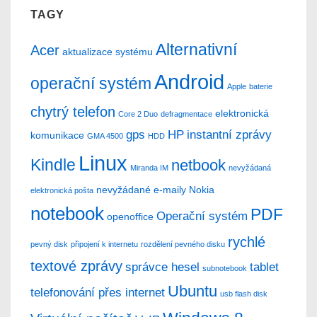
TAGY
Alternativní
Acer
aktualizace systému
Android
operační systém
Apple
baterie
chytrý telefon
elektronická
Core 2 Duo
defragmentace
gps
HP
instantní zprávy
komunikace
GMA 4500
HDD
Linux
Kindle
netbook
Miranda IM
nevyžádaná
nevyžádané e-maily
Nokia
elektronická pošta
notebook
PDF
Operační systém
openoffice
rychlé
pevný disk
připojení k internetu
rozdělení pevného disku
textové zprávy
správce hesel
tablet
subnotebook
Ubuntu
telefonování přes internet
usb flash disk