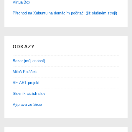
VirtualBox
Přechod na Xubuntu na domácím počítači (již slušném stroji)
ODKAZY
Bazar (můj osobní)
Miloš Polášek
RE-ART projekt
Slovník cizích slov
Výprava ze Sixie