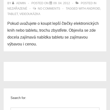
BY
ADMIN
POSTED ON
09. 04. 2012
POSTED IN
NEZAŘAZENÉ
NO COMMENTS
TAGGED WITH
ANDROID
,
TABLET
,
VIDEOUKÁZKA
Pokud uvažujete o koupit lepší čtečky elektronických
knih nebo tabletu, trochu zbystřete. Objevila se zde
docela zajímavá nabídka tabletu se zajímavou
výbavou i cenou.
Search for: