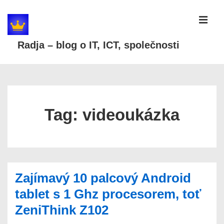
↓
Skip
MEN
to
Radja – blog o IT, ICT, společnosti
Main
Content
Main
Navigation
Tag:
videoukázka
Zajímavý 10 palcový Android
tablet s 1 Ghz procesorem, toť
ZeniThink Z102