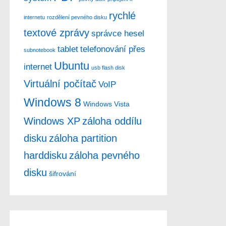
rychlé
internetu
rozdělení pevného disku
textové zprávy
správce hesel
tablet
telefonování přes
subnotebook
Ubuntu
internet
usb flash disk
Virtuální počítač
VoIP
Windows 8
Windows Vista
Windows XP
záloha oddílu
disku
záloha partition
harddisku
záloha pevného
disku
šifrování