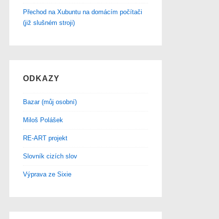
Přechod na Xubuntu na domácím počítači
(již slušném stroji)
ODKAZY
Bazar (můj osobní)
Miloš Polášek
RE-ART projekt
Slovník cizích slov
Výprava ze Sixie