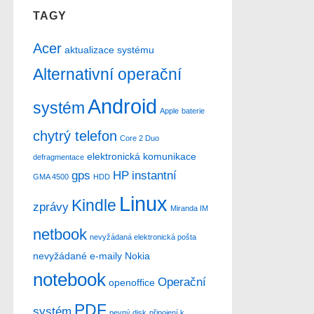
TAGY
Acer
aktualizace systému
Alternativní operační
Android
systém
Apple
baterie
chytrý telefon
Core 2 Duo
elektronická komunikace
defragmentace
gps
HP
instantní
GMA 4500
HDD
Linux
Kindle
zprávy
Miranda IM
netbook
nevyžádaná elektronická pošta
nevyžádané e-maily
Nokia
notebook
Operační
openoffice
PDF
systém
pevný disk
připojení k