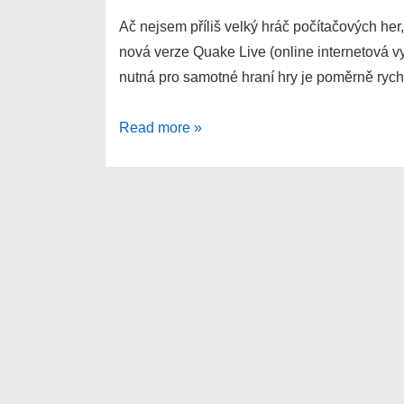
Ač nejsem příliš velký hráč počítačových her
nová verze Quake Live (online internetová 
nutná pro samotné hraní hry je poměrně rych
Quake
Read more »
Live,
3D
online
internetová
hra,
zkušenosti
z
registrace
a
tréningový