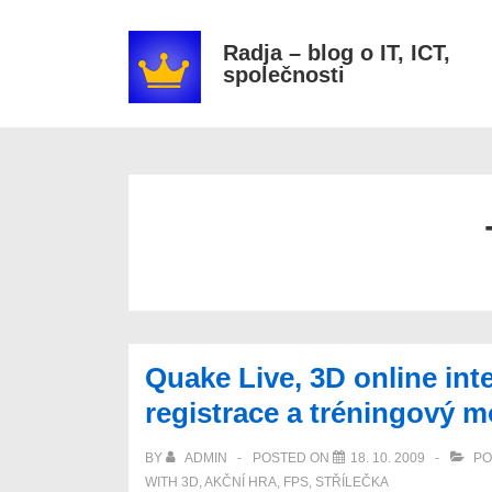
↓
Secondary
Skip
Navigation
Radja – blog o IT, ICT,
společnosti
to
Main
Content
Quake Live, 3D online int
registrace a tréningový 
BY
ADMIN
POSTED ON
18. 10. 2009
PO
WITH
3D
,
AKČNÍ HRA
,
FPS
,
STŘÍLEČKA