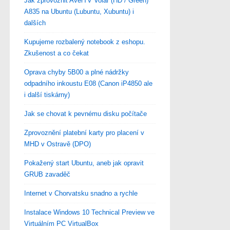
Jak zprovoznit AverTV Volar (HD / Green)
A835 na Ubuntu (Lubuntu, Xubuntu) i
dalších
Kupujeme rozbalený notebook z eshopu.
Zkušenost a co čekat
Oprava chyby 5B00 a plné nádržky
odpadního inkoustu E08 (Canon iP4850 ale
i další tiskárny)
Jak se chovat k pevnému disku počítače
Zprovoznění platební karty pro placení v
MHD v Ostravě (DPO)
Pokažený start Ubuntu, aneb jak opravit
GRUB zavaděč
Internet v Chorvatsku snadno a rychle
Instalace Windows 10 Technical Preview ve
Virtuálním PC VirtualBox