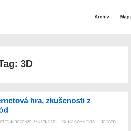
Main
Archív
Mapa
Navigation
Tag:
3D
ernetová hra, zkušenosti z
mód
STED IN
RECENZE
,
ZKUŠENOSTI
NO COMMENTS
TAGGED