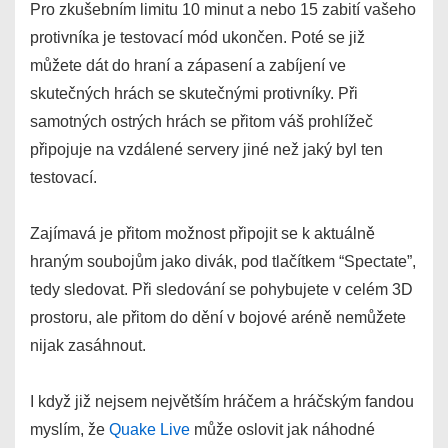
Pro zkušebním limitu 10 minut a nebo 15 zabití vašeho
protivníka je testovací mód ukončen. Poté se již
můžete dát do hraní a zápasení a zabíjení ve
skutečných hrách se skutečnými protivníky. Při
samotných ostrých hrách se přitom váš prohlížeč
připojuje na vzdálené servery jiné než jaký byl ten
testovací.
Zajímavá je přitom možnost připojit se k aktuálně
hraným soubojům jako divák, pod tlačítkem “Spectate”,
tedy sledovat. Při sledování se pohybujete v celém 3D
prostoru, ale přitom do dění v bojové aréně nemůžete
nijak zasáhnout.
I když již nejsem největším hráčem a hráčským fandou
myslím, že
Quake Live
může oslovit jak náhodné