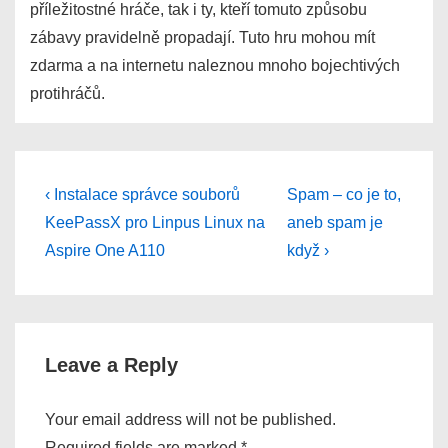
příležitostné hráče, tak i ty, kteří tomuto způsobu
zábavy pravidelně propadají. Tuto hru mohou mít
zdarma a na internetu naleznou mnoho bojechtivých
protihráčů.
Post
Previous
Next
‹ Instalace správce souborů
Spam – co je to,
Post
Post
navigation
KeePassX pro Linpus Linux na
aneb spam je
is
is
Aspire One A110
když ›
Leave a Reply
Your email address will not be published.
Required fields are marked
*