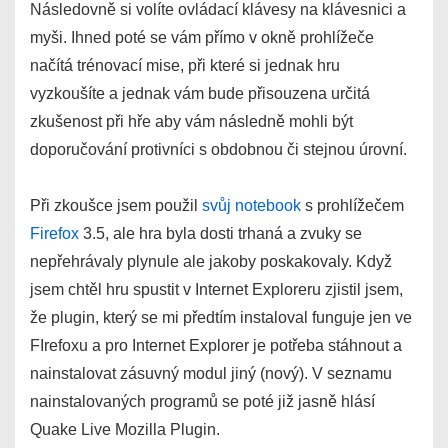
Následovně si volíte ovládací klávesy na klávesnici a
myši. Ihned poté se vám přímo v okně prohlížeče
načítá trénovací mise, při které si jednak hru
vyzkoušíte a jednak vám bude přisouzena určitá
zkušenost při hře aby vám následně mohli být
doporučování protivníci s obdobnou či stejnou úrovní.
Při zkoušce jsem použil
svůj notebook
s prohlížečem
Firefox
3.5, ale hra byla dosti trhaná a zvuky se
nepřehrávaly plynule ale jakoby poskakovaly. Když
jsem chtěl hru spustit v Internet Exploreru zjistil jsem,
že plugin, který se mi předtím instaloval funguje jen ve
FIrefoxu a pro Internet Explorer je potřeba stáhnout a
nainstalovat zásuvný modul jiný (nový). V seznamu
nainstalovaných programů se poté již jasně hlásí
Quake Live Mozilla Plugin.