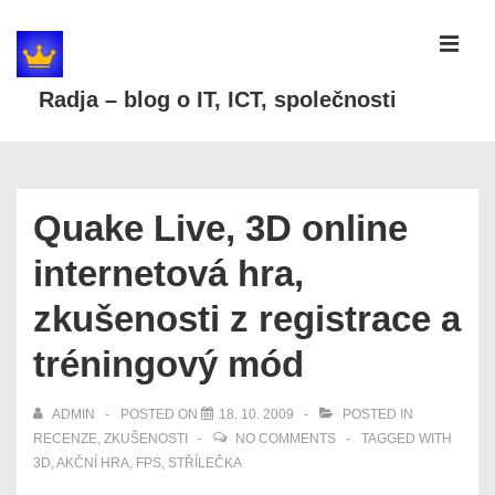
↓
Skip
MEN
to
Radja – blog o IT, ICT, společnosti
Main
Content
Main
Navigation
Quake Live, 3D online
internetová hra,
zkušenosti z registrace a
tréningový mód
ADMIN
POSTED ON
18. 10. 2009
POSTED IN
RECENZE
,
ZKUŠENOSTI
NO COMMENTS
TAGGED WITH
3D
,
AKČNÍ HRA
,
FPS
,
STŘÍLEČKA