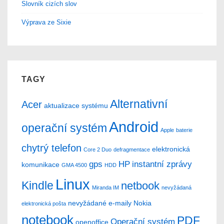
Slovník cizích slov
Výprava ze Sixie
TAGY
Alternativní
Acer
aktualizace systému
Android
operační systém
Apple
baterie
chytrý telefon
elektronická
Core 2 Duo
defragmentace
gps
HP
instantní zprávy
komunikace
GMA 4500
HDD
Linux
Kindle
netbook
Miranda IM
nevyžádaná
nevyžádané e-maily
Nokia
elektronická pošta
notebook
PDF
Operační systém
openoffice