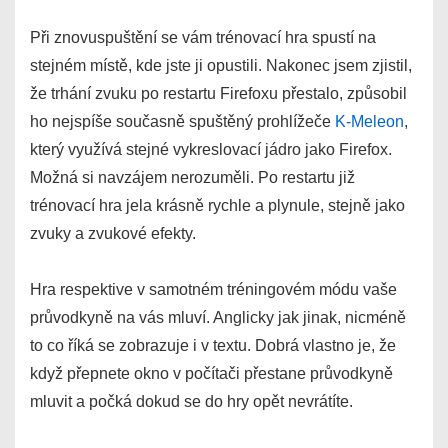
Při znovuspuštění se vám trénovací hra spustí na
stejném místě, kde jste ji opustili. Nakonec jsem zjistil,
že trhání zvuku po restartu Firefoxu přestalo, způsobil
ho nejspíše současně spuštěný prohlížeče
K-Meleon
,
který využívá stejné vykreslovací jádro jako Firefox.
Možná si navzájem nerozuměli. Po restartu již
trénovací hra jela krásně rychle a plynule, stejně jako
zvuky a zvukové efekty.
Hra respektive v samotném tréningovém módu vaše
průvodkyně na vás mluví. Anglicky jak jinak, nicméně
to co říká se zobrazuje i v textu. Dobrá vlastno je, že
když přepnete okno v počítači přestane průvodkyně
mluvit a počká dokud se do hry opět nevrátíte.