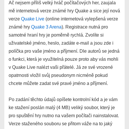
Ač nejsem příliš velký hráč počítačových her, zaujala
mě internetová verze známé hry Quake a sice její nová
verze
Quake Live
(online internetová vylepšená verze
známé hry
Quake 3 Arena
). Registrace nutná pro
samotné hraní hry je poměrně rychlá. Zvolíte si
uživatelské jméno, heslo, zadáte e-mail a jsou zde i
políčka pro vaše jméno a příjmení. Dle autorů se jedná
o funkci, která je využitelná pouze proto aby vás mohli
v Quake Live nalézt vaši přátelé. Já ze své vrozené
opatrnosti vložil svůj pseudonym nicméně pokud
chcete můžete zadat své pravé jméno a příjmení.
Po zadání těchto údajů opíšete kontrolní kód a je vám
ke stažení poslán malý (4 MB) veliký soubor, který je
pro spuštění hry nutno na vašem počítači nainstalovat.
Verze staženého souboru se přitom váže na to jaký