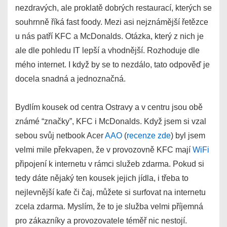
nezdravých, ale proklatě dobrých restaurací, kterých se
souhrnně říká fast foody. Mezi asi nejznámější řetězce
u nás patří KFC a McDonalds. Otázka, který z nich je
ale dle pohledu IT lepší a vhodnější. Rozhoduje dle
mého internet. I když by se to nezdálo, tato odpověď je
docela snadná a jednoznačná.
Bydlím kousek od centra Ostravy a v centru jsou obě
známé “značky”, KFC i McDonalds. Když jsem si vzal
sebou svůj netbook Acer
AAO
(
recenze zde
) byl jsem
velmi mile překvapen, že v provozovně KFC mají
WiFi
připojení k internetu v rámci služeb zdarma. Pokud si
tedy dáte nějaký ten kousek jejich jídla, i třeba to
nejlevnější kafe či čaj, můžete si surfovat na internetu
zcela zdarma. Myslím, že to je služba velmi příjemná
pro zákazníky a provozovatele téměř nic nestojí.