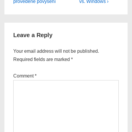
is
is
provedené povýšení
vs. Windows ›
Leave a Reply
Your email address will not be published.
Required fields are marked
*
Comment
*