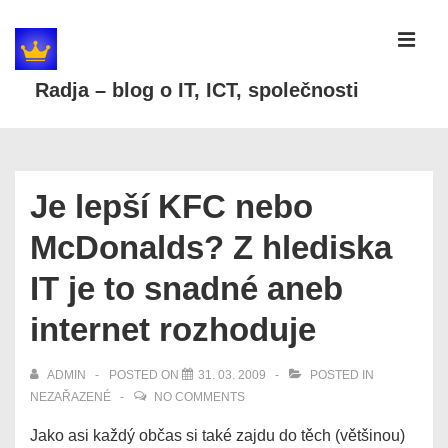
↓
Skip
MEN
to
Radja – blog o IT, ICT, společnosti
Main
Content
Main
Navigation
Je lepší KFC nebo
McDonalds? Z hlediska
IT je to snadné aneb
internet rozhoduje
ADMIN
POSTED ON
31. 03. 2009
POSTED IN
NEZAŘAZENÉ
NO COMMENTS
Jako asi každý občas si také zajdu do těch (většinou)