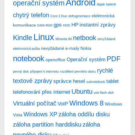
Android
operační systém
Apple
baterie
chytrý telefon
elektronická
Core 2 Duo
defragmentace
gps
HP
instantní zprávy
komunikace
GMA 4500
HDD
Linux
Kindle
netbook
Miranda IM
nevyžádaná
nevyžádané e-maily
Nokia
elektronická pošta
notebook
PDF
Operační systém
openoffice
rychlé
pevný disk
připojení k internetu
rozdělení pevného disku
textové zprávy
správce hesel
tablet
subnotebook
Ubuntu
telefonování přes internet
usb flash disk
Windows 8
Virtuální počítač
VoIP
Windows
Windows XP
záloha oddílu disku
Vista
záloha partition harddisku
záloha
pevného disku