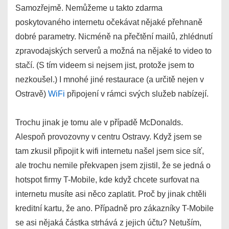
Samozřejmě. Nemůžeme u takto zdarma
poskytovaného internetu očekávat nějaké přehnaně
dobré parametry. Nicméně na přečtění mailů, zhlédnutí
zpravodajských serverů a možná na nějaké to video to
stačí. (S tím videem si nejsem jist, protože jsem to
nezkoušel.) I mnohé jiné restaurace (a určitě nejen v
Ostravě)
WiFi
připojení v rámci svých služeb nabízejí.
Trochu jinak je tomu ale v případě McDonalds.
Alespoň provozovny v centru Ostravy. Když jsem se
tam zkusil připojit k wifi internetu našel jsem sice síť,
ale trochu nemile překvapen jsem zjistil, že se jedná o
hotspot firmy T-Mobile, kde když chcete surfovat na
internetu musíte asi něco zaplatit. Proč by jinak chtěli
kreditní kartu, že ano. Případně pro zákazníky T-Mobile
se asi nějaká částka strhává z jejich účtu? Netuším,