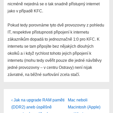
nicméně nejedná se o tak snadně přístupný internet
jako v případě KFC.
Pokud tedy porovnáme tyto dvě provozovny z pohledu
IT, respektive přístupnosti připojení k internetu
zákazníkům dopadá to jednoznačně 1:0 pro KFC. K
internetu se tam připojíte bez nějakých dlouhých
okolků a i když rychlost tohoto jejich připojení k
internetu (mohu tedy ověřit pouze dle jedné návštěvy
jedné provozovny – v centru Ostravy) není nijak
závratné, na běžné surfování zcela stačí.
Post
Previous
Next
‹ Jak na upgrade RAM paměti
Mac neboli
Post
Post
navigation
(DDR2) aneb úspěšně
Macintosh (Apple)