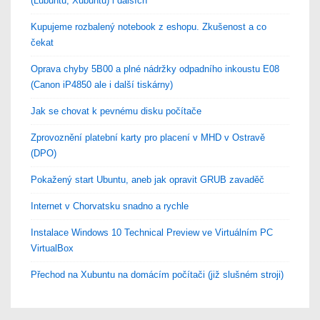
(Lubuntu, Xubuntu) i dalších
Kupujeme rozbalený notebook z eshopu. Zkušenost a co
čekat
Oprava chyby 5B00 a plné nádržky odpadního inkoustu E08
(Canon iP4850 ale i další tiskárny)
Jak se chovat k pevnému disku počítače
Zprovoznění platební karty pro placení v MHD v Ostravě
(DPO)
Pokažený start Ubuntu, aneb jak opravit GRUB zavaděč
Internet v Chorvatsku snadno a rychle
Instalace Windows 10 Technical Preview ve Virtuálním PC
VirtualBox
Přechod na Xubuntu na domácím počítači (již slušném stroji)