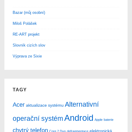
Bazar (můj osobní)
Miloš Polášek
RE-ART projekt
Slovník cizích slov
Výprava ze Sixie
TAGY
Alternativní
Acer
aktualizace systému
Android
operační systém
Apple
baterie
chytrý telefon
elektronická
Core 2 Duo
defragmentace