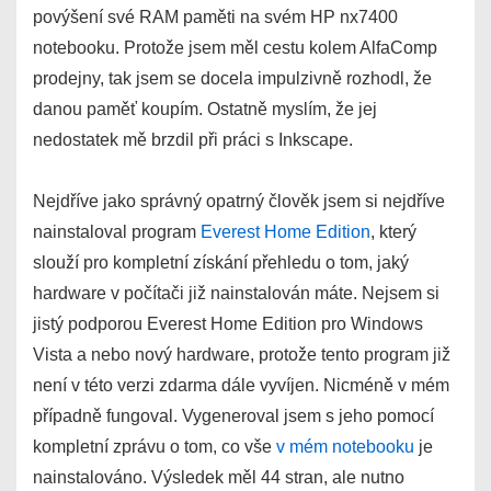
povýšení své RAM paměti na svém HP nx7400
notebooku. Protože jsem měl cestu kolem AlfaComp
prodejny, tak jsem se docela impulzivně rozhodl, že
danou paměť koupím. Ostatně myslím, že jej
nedostatek mě brzdil při práci s Inkscape.
Nejdříve jako správný opatrný člověk jsem si nejdříve
nainstaloval program
Everest Home Edition
, který
slouží pro kompletní získání přehledu o tom, jaký
hardware v počítači již nainstalován máte. Nejsem si
jistý podporou Everest Home Edition pro Windows
Vista a nebo nový hardware, protože tento program již
není v této verzi zdarma dále vyvíjen. Nicméně v mém
případně fungoval. Vygeneroval jsem s jeho pomocí
kompletní zprávu o tom, co vše
v mém notebooku
je
nainstalováno. Výsledek měl 44 stran, ale nutno