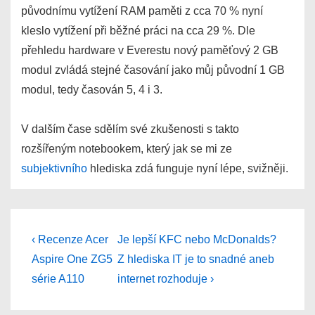
původnímu vytížení RAM paměti z cca 70 % nyní
kleslo vytížení při běžné práci na cca 29 %. Dle
přehledu hardware v Everestu nový paměťový 2 GB
modul zvládá stejné časování jako můj původní 1 GB
modul, tedy časován 5, 4 i 3.
V dalším čase sdělím své zkušenosti s takto
rozšířeným notebookem, který jak se mi ze
subjektivního
hlediska zdá funguje nyní lépe, svižněji.
Post
Previous
Next
‹ Recenze Acer
Je lepší KFC nebo McDonalds?
Post
Post
navigation
Aspire One ZG5
Z hlediska IT je to snadné aneb
is
is
série A110
internet rozhoduje ›