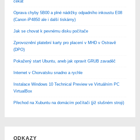
čekat
Oprava chyby 5B00 a plné nádržky odpadního inkoustu E08
(Canon iP4850 ale i další tiskárny)
Jak se chovat k pevnému disku počítače
Zprovoznění platební karty pro placení v MHD v Ostravě
(DPO)
Pokažený start Ubuntu, aneb jak opravit GRUB zavaděč
Internet v Chorvatsku snadno a rychle
Instalace Windows 10 Technical Preview ve Virtuálním PC
VirtualBox
Přechod na Xubuntu na domácím počítači (již slušném stroji)
ODKAZY