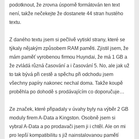
podotknout, že zrovna úsporně formátován ten text
není, takže nečekejte že dostanete 44 stran hustého
textu.
Z daného textu jsem si pečlivě vytiskl strany, které se
týkaly nějakým způsobem RAM paměti. Zjistil jsem, že
mám paměť vyrobenou firmou Huyndai, že má 1 GB a
že zvládá různá časování a i časování 5. No, ale jak už
to tak bývá při cestě a spěchu při odchodu jsem
všechny papíry nakonec nechal doma. Takže koupě
proběhla po dohodě s prodávajícím co doporučuje…
Ze značek, které připadaly v úvahy byly na výběr 2 GB
moduly firem A-Data a Kingston. Osobně jsem si
vybral A-Data a po prodavači jsem ji i chtěl. Ale on mi
pro lepší kompatibilitu s již nainstalovanou pamětí