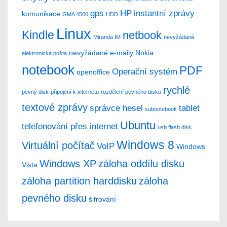
gps
HP
instantní zprávy
komunikace
GMA 4500
HDD
Linux
Kindle
netbook
Miranda IM
nevyžádaná
nevyžádané e-maily
Nokia
elektronická pošta
notebook
PDF
Operační systém
openoffice
rychlé
pevný disk
připojení k internetu
rozdělení pevného disku
textové zprávy
správce hesel
tablet
subnotebook
Ubuntu
telefonování přes internet
usb flash disk
Windows 8
Virtuální počítač
VoIP
Windows
Windows XP
záloha oddílu disku
Vista
záloha partition harddisku
záloha
pevného disku
šifrování