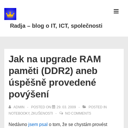
↓
Skip
MEN
to
Radja – blog o IT, ICT, společnosti
Main
Content
Main
Navigation
Jak na upgrade RAM
paměti (DDR2) aneb
úspěšně provedené
povýšení
ADMIN
POSTED ON
29. 03. 2009
POSTED IN
NOTEBOOKY
,
ZKUŠENOSTI
NO COMMENTS
Nedávno
jsem psal
o tom, že se chystám provést