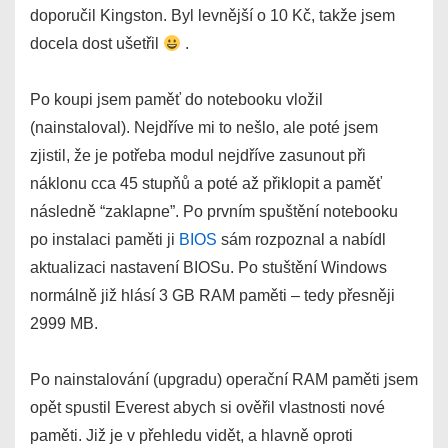
doporučil Kingston. Byl levnější o 10 Kč, takže jsem
docela dost ušetřil
.
Po koupi jsem paměť do notebooku vložil
(nainstaloval). Nejdříve mi to nešlo, ale poté jsem
zjistil, že je potřeba modul nejdříve zasunout při
náklonu cca 45 stupňů a poté až přiklopit a paměť
následně “zaklapne”. Po prvním spuštění notebooku
po instalaci paměti ji
BIOS
sám rozpoznal a nabídl
aktualizaci nastavení BIOSu. Po stuštění Windows
normálně již hlásí 3 GB RAM paměti – tedy přesněji
2999 MB.
Po nainstalování (upgradu) operační RAM paměti jsem
opět spustil Everest abych si ověřil vlastnosti nové
paměti. Již je v přehledu vidět, a hlavně oproti