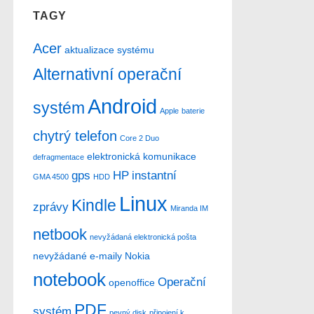
TAGY
Acer
aktualizace systému
Alternativní operační
Android
systém
Apple
baterie
chytrý telefon
Core 2 Duo
elektronická komunikace
defragmentace
gps
HP
instantní
GMA 4500
HDD
Linux
Kindle
zprávy
Miranda IM
netbook
nevyžádaná elektronická pošta
nevyžádané e-maily
Nokia
notebook
Operační
openoffice
PDF
systém
pevný disk
připojení k