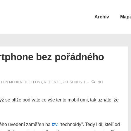
Main
Archív
Mapa
Navigation
rtphone bez pořádného
u
D IN
MOBILNÍ TELEFONY
,
RECENZE
,
ZKUŠENOSTI
NO
ž se blíže podíváte co vše tento mobil umí, tak uznáte, že
vého uvedení zaměřen na
tzv.
“technoidy”. Tedy lidi, kteří od