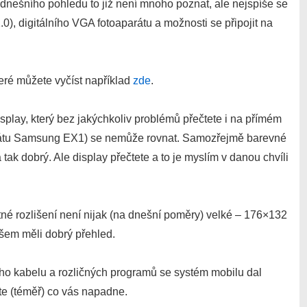
Z dnešního pohledu to již není mnoho poznat, ale nejspíše se
.0), digitálního VGA fotoaparátu a možnosti se připojit na
eré můžete vyčíst například
zde
.
splay, který bez jakýchkoliv problémů přečtete i na přímém
rátu Samsung EX1) se nemůže rovnat. Samozřejmě barevné
k dobrý. Ale display přečtete a to je myslím v danou chvíli
tné rozlišení není nijak (na dnešní poměry) velké – 176×132
všem měli dobrý přehled.
ního kabelu a rozličných programů se systém mobilu dal
te (téměř) co vás napadne.