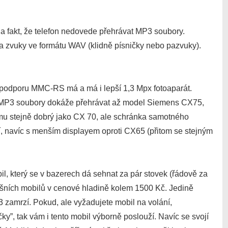
a fakt, že telefon nedovede přehrávat MP3 soubory.
a zvuky ve formátu WAV (klidně písničky nebo pazvuky).
 podporu MMC-RS má a má i lepší 1,3 Mpx fotoaparát.
ě MP3 soubory dokáže přehrávat až model Siemens CX75,
ému stejně dobrý jako CX 70, ale schránka samotného
jší, navíc s menším displayem oproti CX65 (přitom se stejným
, který se v bazerech dá sehnat za pár stovek (řádově za
ešních mobilů v cenové hladině kolem 1500 Kč. Jedině
zamrzí. Pokud, ale vyžadujete mobil na volání,
y”, tak vám i tento mobil výborně poslouží. Navíc se svojí