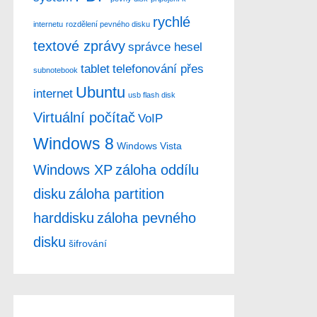
rychlé
internetu
rozdělení pevného disku
textové zprávy
správce hesel
tablet
telefonování přes
subnotebook
Ubuntu
internet
usb flash disk
Virtuální počítač
VoIP
Windows 8
Windows Vista
Windows XP
záloha oddílu
disku
záloha partition
harddisku
záloha pevného
disku
šifrování