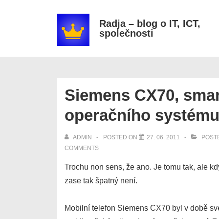
↓
Secondary
Skip
Navigation
Radja – blog o IT, ICT,
společnosti
to
Main
Content
Siemens CX70, sma
operačního systém
ADMIN
POSTED ON
27. 06. 2011
POSTE
COMMENTS
Trochu non sens, že ano. Je tomu tak, ale kdy
zase tak špatný není.
Mobilní telefon Siemens CX70 byl v době s