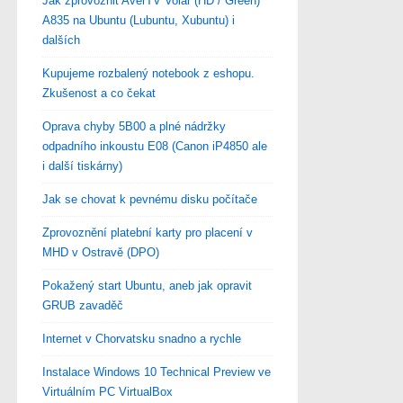
Jak zprovoznit AverTV Volar (HD / Green)
A835 na Ubuntu (Lubuntu, Xubuntu) i
dalších
Kupujeme rozbalený notebook z eshopu.
Zkušenost a co čekat
Oprava chyby 5B00 a plné nádržky
odpadního inkoustu E08 (Canon iP4850 ale
i další tiskárny)
Jak se chovat k pevnému disku počítače
Zprovoznění platební karty pro placení v
MHD v Ostravě (DPO)
Pokažený start Ubuntu, aneb jak opravit
GRUB zavaděč
Internet v Chorvatsku snadno a rychle
Instalace Windows 10 Technical Preview ve
Virtuálním PC VirtualBox