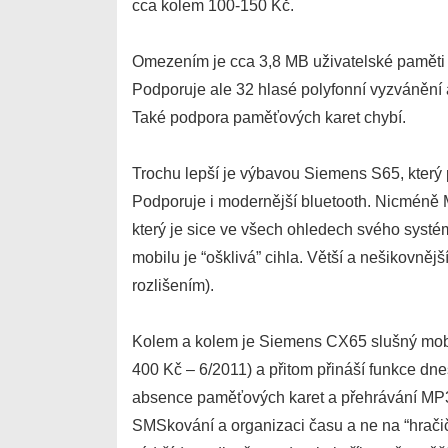
cca kolem 100-150 Kč.
Omezením je cca 3,8 MB uživatelské paměti 
Podporuje ale 32 hlasé polyfonní vyzvánění 
Také podpora paměťových karet chybí.
Trochu lepší je výbavou Siemens S65, který
Podporuje i modernější bluetooth. Nicmén
který je sice ve všech ohledech svého syst
mobilu je “ošklivá” cihla. Větší a nešikovně
rozlišením).
Kolem a kolem je Siemens CX65 slušný mobil
400 Kč – 6/2011) a přitom přináší funkce dn
absence paměťových karet a přehrávání MP3 
SMSkování a organizaci času a ne na “hračičk