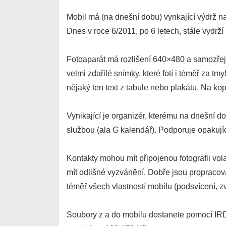
Mobil má (na dnešní dobu) vynkající výdrž na 
Dnes v roce 6/2011, po 6 letech, stále vydrží p
Fotoaparát má rozlišení 640×480 a samozře
velmi zdařilé snímky, které fotí i téměř za tm
nějaký ten text z tabule nebo plakátu. Na ko
Vynikající je organizér, kterému na dnešní d
službou (ala G kalendář). Podporuje opakují
Kontakty mohou mít připojenou fotografii vol
mít odlišné vyzvánění. Dobře jsou propracová
téměř všech vlastností mobilu (podsvícení, zv
Soubory z a do mobilu dostanete pomocí IRD