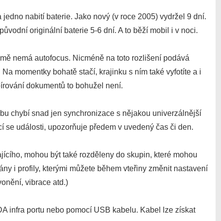
jedno nabití baterie. Jako nový (v roce 2005) vydržel 9 dní.
ůvodní originální baterie 5-6 dní. A to běží mobil i v noci.
jmě nemá autofocus. Nicméně na toto rozlišení podává
y! Na momentky bohatě stačí, krajinku s ním také vyfotíte a i
pírování dokumentů to bohužel není.
obu chybí snad jen synchronizace s nějakou univerzálnější
cí se události, upozorňuje předem v uvedený čas či den.
ajícího, mohou být také rozděleny do skupin, které mohou
ny i profily, kterými můžete během vteřiny změnit nastavení
onění, vibrace atd.)
A infra portu nebo pomocí USB kabelu. Kabel lze získat