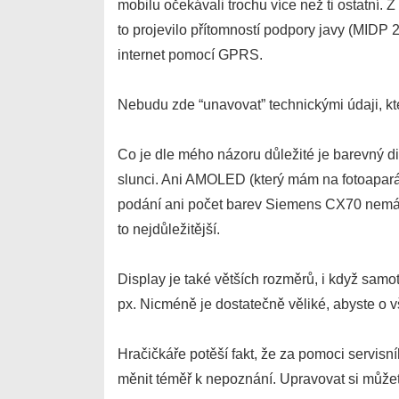
mobilu očekávali trochu více než ti ostatní. 
to projevilo přítomností podpory javy (MIDP 2
internet pomocí GPRS.
Nebudu zde “unavovat” technickými údaji, kt
Co je dle mého názoru důležité je barevný di
slunci. Ani AMOLED (který mám na fotoapa
podání ani počet barev Siemens CX70 nemá ta
to nejdůležitější.
Display je také větších rozměrů, i když samo
px. Nicméně je dostatečně věliké, abyste o 
Hračičkáře potěší fakt, že za pomoci servis
měnit téměř k nepoznání. Upravovat si může