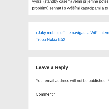
výdrží (standby časem) velmi příjemně potěší.
problémů sehnat i s vyššími kapacipami a t
Post
Previous
‹ Jaký mobil s offline navigací a WiFi inte
Post
navigation
Třeba Nokia E52
is
Leave a Reply
Your email address will not be published.
Comment
*