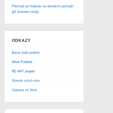
Přechod na Xubuntu na domácím počítači
(již slušném stroji)
ODKAZY
Bazar (můj osobní)
Miloš Polášek
RE-ART projekt
Slovník cizích slov
Výprava ze Sixie