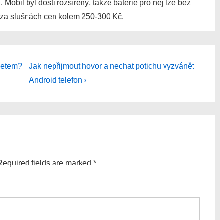
 Mobil byl dosti rozšířený, takže baterie pro něj lze bez
o za slušnách cen kolem 250-300 Kč.
Next
rnetem?
Jak nepřijmout hovor a nechat potichu vyzvánět
Post
Android telefon ›
is
Required fields are marked
*