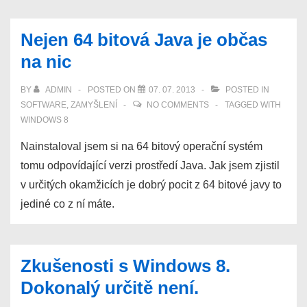
Nejen 64 bitová Java je občas
na nic
BY
ADMIN
POSTED ON
07. 07. 2013
POSTED IN
SOFTWARE
,
ZAMYŠLENÍ
NO COMMENTS
TAGGED WITH
WINDOWS 8
Nainstaloval jsem si na 64 bitový operační systém
tomu odpovídající verzi prostředí Java. Jak jsem zjistil
v určitých okamžicích je dobrý pocit z 64 bitové javy to
jediné co z ní máte.
Zkušenosti s Windows 8.
Dokonalý určitě není.