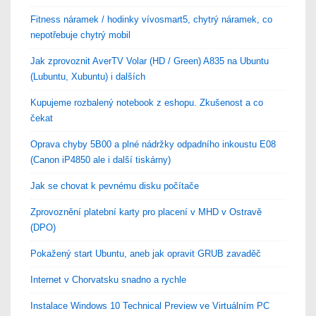
Fitness náramek / hodinky vívosmart5, chytrý náramek, co
nepotřebuje chytrý mobil
Jak zprovoznit AverTV Volar (HD / Green) A835 na Ubuntu
(Lubuntu, Xubuntu) i dalších
Kupujeme rozbalený notebook z eshopu. Zkušenost a co
čekat
Oprava chyby 5B00 a plné nádržky odpadního inkoustu E08
(Canon iP4850 ale i další tiskárny)
Jak se chovat k pevnému disku počítače
Zprovoznění platební karty pro placení v MHD v Ostravě
(DPO)
Pokažený start Ubuntu, aneb jak opravit GRUB zavaděč
Internet v Chorvatsku snadno a rychle
Instalace Windows 10 Technical Preview ve Virtuálním PC