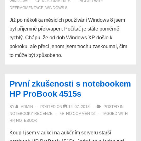
WINDOWS
NO COMMENTS
TAGGED WITH
DEFRAGMENTACE
,
WINDOWS 8
Již po několika měsících používání Windows 8 jsem
byl příjemně překvapen. Počítač je stále poměrně
rychlý. Chápu, že od dob Windows XP došlo k
pokroku, ale přeci jenom jsem trochu zaskoumal, čím
to může být způsobeno.
První zkušenosti s notebookem
HP ProBook 4515s
BY
ADMIN
POSTED ON
12. 07. 2013
POSTED IN
NOTEBOOKY
,
RECENZE
NO COMMENTS
TAGGED WITH
HP
,
NOTEBOOK
Koupil jsem v aukci na aukčním serveru starší