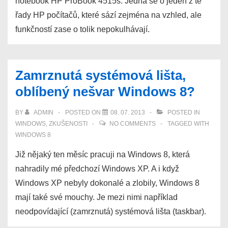
notebook HP ProBook 4515s. Jedná se o jeden z té
řady HP počítačů, které sází zejména na vzhled, ale
funkčností zase o tolik nepokulhávají.
Zamrznutá systémová lišta,
oblíbený nešvar Windows 8?
BY
ADMIN
POSTED ON
08. 07. 2013
POSTED IN
WINDOWS
,
ZKUŠENOSTI
NO COMMENTS
TAGGED WITH
WINDOWS 8
Již nějaký ten měsíc pracuji na Windows 8, která
nahradily mé předchozí Windows XP. A i když
Windows XP nebyly dokonalé a zlobily, Windows 8
mají také své mouchy. Je mezi nimi například
neodpovídající (zamrznutá) systémová lišta (taskbar).