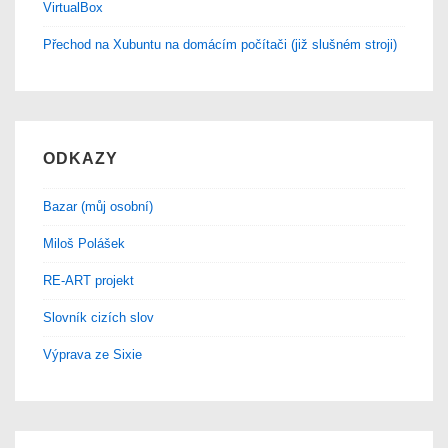
VirtualBox
Přechod na Xubuntu na domácím počítači (již slušném stroji)
ODKAZY
Bazar (můj osobní)
Miloš Polášek
RE-ART projekt
Slovník cizích slov
Výprava ze Sixie