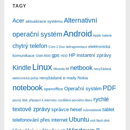
TAGY
Alternativní
Acer
aktualizace systému
Android
operační systém
Apple
baterie
chytrý telefon
elektronická
Core 2 Duo
defragmentace
gps
HP
instantní zprávy
komunikace
GMA 4500
HDD
Linux
Kindle
netbook
Miranda IM
nevyžádaná
nevyžádané e-maily
Nokia
elektronická pošta
notebook
PDF
Operační systém
openoffice
rychlé
pevný disk
připojení k internetu
rozdělení pevného disku
textové zprávy
správce hesel
tablet
subnotebook
Ubuntu
telefonování přes internet
usb flash disk