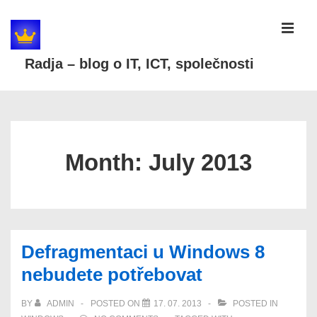
↓
Skip
MEN
to
Radja – blog o IT, ICT, společnosti
Main
Content
Main
Navigation
Month:
July 2013
Defragmentaci u Windows 8
nebudete potřebovat
BY
ADMIN
POSTED ON
17. 07. 2013
POSTED IN