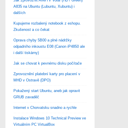
Jak zprovoznit AverTV Volar (HD / Green)
A835 na Ubuntu (Lubuntu, Xubuntu) i
dalších
Kupujeme rozbalený notebook z eshopu.
Zkušenost a co čekat
Oprava chyby 5B00 a plné nádržky
odpadního inkoustu E08 (Canon iP4850 ale
i další tiskárny)
Jak se chovat k pevnému disku počítače
Zprovoznění platební karty pro placení v
MHD v Ostravě (DPO)
Pokažený start Ubuntu, aneb jak opravit
GRUB zavaděč
Internet v Chorvatsku snadno a rychle
Instalace Windows 10 Technical Preview ve
Virtuálním PC VirtualBox