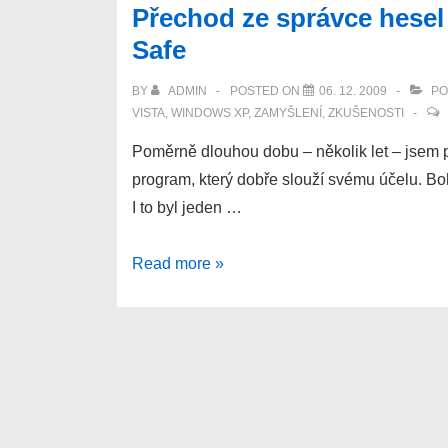
Přechod ze správce hesel
Safe
BY
ADMIN
POSTED ON
06. 12. 2009
PO
VISTA
,
WINDOWS XP
,
ZAMYŠLENÍ
,
ZKUŠENOSTI
Poměrně dlouhou dobu – několik let – jsem p
program, který dobře slouží svému účelu. Bohu
I to byl jeden …
Přechod
Read more »
ze
správce
hesel
Oubliette
na
KeePass