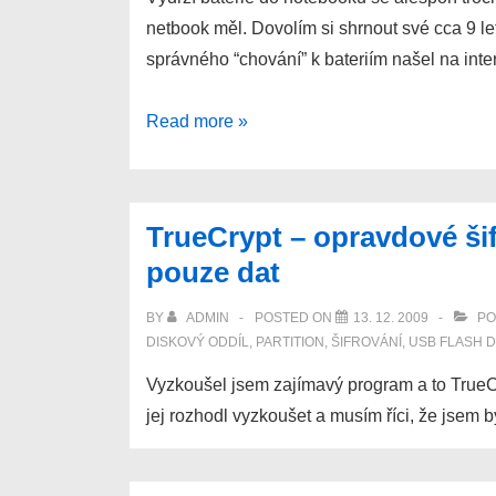
netbook měl. Dovolím si shrnout své cca 9 le
správného “chování” k bateriím našel na int
Baterie
Read more »
nejen
do
notebooku
TrueCrypt – opravdové šif
–
pouze dat
jak
na
BY
ADMIN
POSTED ON
13. 12. 2009
PO
její
DISKOVÝ ODDÍL
,
PARTITION
,
ŠIFROVÁNÍ
,
USB FLASH D
dlouhou
Vyzkoušel jsem zajímavý program a to TrueCr
výdrž
jej rozhodl vyzkoušet a musím říci, že jsem 