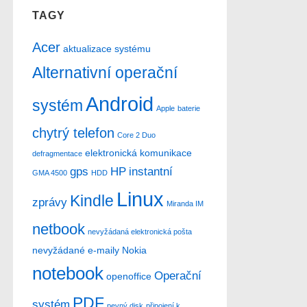
TAGY
Acer
aktualizace systému
Alternativní operační
Android
systém
Apple
baterie
chytrý telefon
Core 2 Duo
elektronická komunikace
defragmentace
gps
HP
instantní
GMA 4500
HDD
Linux
Kindle
zprávy
Miranda IM
netbook
nevyžádaná elektronická pošta
nevyžádané e-maily
Nokia
notebook
Operační
openoffice
PDF
systém
pevný disk
připojení k