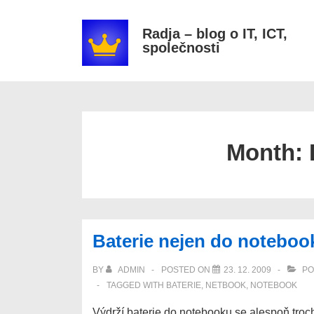
↓
Secondary
Skip
Navigation
Radja – blog o IT, ICT,
společnosti
to
Main
Content
Month:
Baterie nejen do notebook
BY
ADMIN
POSTED ON
23. 12. 2009
PO
TAGGED WITH
BATERIE
,
NETBOOK
,
NOTEBOOK
Výdrží baterie do notebooku se alespoň tr