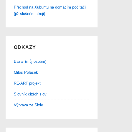
Přechod na Xubuntu na domácím počítači
(již slušném stroji)
ODKAZY
Bazar (můj osobní)
Miloš Polášek
RE-ART projekt
Slovník cizích slov
Výprava ze Sixie