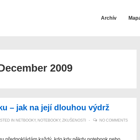
Main
Archív
Mapa
Navigation
December 2009
u – jak na její dlouhou výdrž
STED IN
NETBOOKY
,
NOTEBOOKY
,
ZKUŠENOSTI
NO COMMENTS
ochu předpokládám každý, kdo kdy někdy notebook nebo