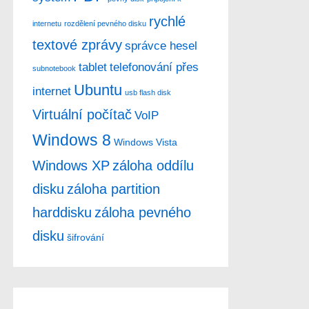
rychlé
internetu
rozdělení pevného disku
textové zprávy
správce hesel
tablet
telefonování přes
subnotebook
Ubuntu
internet
usb flash disk
Virtuální počítač
VoIP
Windows 8
Windows Vista
Windows XP
záloha oddílu
disku
záloha partition
harddisku
záloha pevného
disku
šifrování