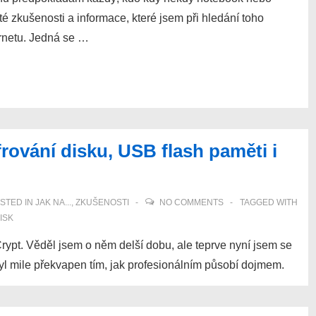
té zkušenosti a informace, které jsem při hledání toho
ernetu. Jedná se …
rování disku, USB flash paměti i
STED IN
JAK NA...
,
ZKUŠENOSTI
NO COMMENTS
TAGGED WITH
ISK
ypt. Věděl jsem o něm delší dobu, ale teprve nyní jsem se
byl mile překvapen tím, jak profesionálním působí dojmem.