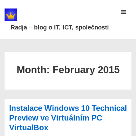
↓
Skip
MEN
to
Radja – blog o IT, ICT, společnosti
Main
Content
Main
Navigation
Month:
February 2015
Instalace Windows 10 Technical
Preview ve Virtuálním PC
VirtualBox