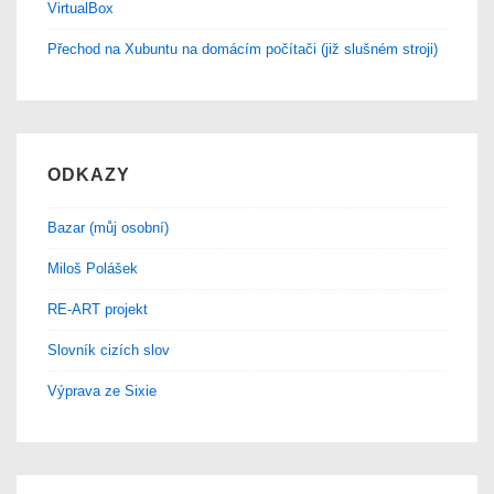
VirtualBox
Přechod na Xubuntu na domácím počítači (již slušném stroji)
ODKAZY
Bazar (můj osobní)
Miloš Polášek
RE-ART projekt
Slovník cizích slov
Výprava ze Sixie