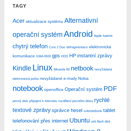
TAGY
Alternativní
Acer
aktualizace systému
Android
operační systém
Apple
baterie
chytrý telefon
elektronická
Core 2 Duo
defragmentace
gps
HP
instantní zprávy
komunikace
GMA 4500
HDD
Linux
Kindle
netbook
Miranda IM
nevyžádaná
nevyžádané e-maily
Nokia
elektronická pošta
notebook
PDF
Operační systém
openoffice
rychlé
pevný disk
připojení k internetu
rozdělení pevného disku
textové zprávy
správce hesel
tablet
subnotebook
Ubuntu
telefonování přes internet
usb flash disk