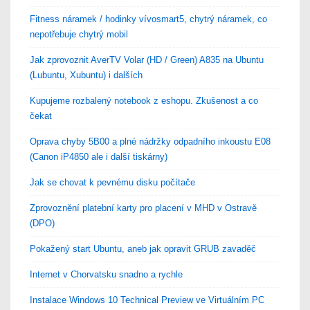
Fitness náramek / hodinky vívosmart5, chytrý náramek, co
nepotřebuje chytrý mobil
Jak zprovoznit AverTV Volar (HD / Green) A835 na Ubuntu
(Lubuntu, Xubuntu) i dalších
Kupujeme rozbalený notebook z eshopu. Zkušenost a co
čekat
Oprava chyby 5B00 a plné nádržky odpadního inkoustu E08
(Canon iP4850 ale i další tiskárny)
Jak se chovat k pevnému disku počítače
Zprovoznění platební karty pro placení v MHD v Ostravě
(DPO)
Pokažený start Ubuntu, aneb jak opravit GRUB zavaděč
Internet v Chorvatsku snadno a rychle
Instalace Windows 10 Technical Preview ve Virtuálním PC